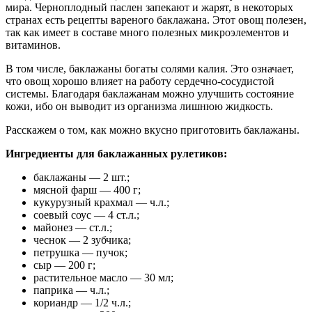
мира. Черноплодный паслен запекают и жарят, в некоторых
странах есть рецепты вареного баклажана. Этот овощ полезен,
так как имеет в составе много полезных микроэлементов и
витаминов.
В том числе, баклажаны богаты солями калия. Это означает,
что овощ хорошо влияет на работу сердечно-сосудистой
системы. Благодаря баклажанам можно улучшить состояние
кожи, ибо он выводит из организма лишнюю жидкость.
Расскажем о том, как можно вкусно приготовить баклажаны.
Ингредиенты для баклажанных рулетиков:
баклажаны — 2 шт.;
мясной фарш — 400 г;
кукурузный крахмал — ч.л.;
соевый соус — 4 ст.л.;
майонез — ст.л.;
чеснок — 2 зубчика;
петрушка — пучок;
сыр — 200 г;
растительное масло — 30 мл;
паприка — ч.л.;
кориандр — 1/2 ч.л.;