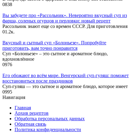
0
838
Вы забудете про «Рассольник». Невероятно вкусный суп из
фарша, соленых огурцов и перловки: новый рецепт
Рассольник знают еще со времен СССР. Для приготовления
0
1.2к.
Вкусный и сытный cуп «Болоньезе». Попробуйте
приготовить, вам точно понравится
Суп «Болоньезе» – это сытное и ароматное блюдо,
вдохновлённое
0
976
Его обожают во всём мире. Венгерский суп-гуляш: поможет
восстановиться после праздников
Суп-гуляш — это сытное и ароматное блюдо, которое имеет
0
995
Навигация
Главная
Архив рецептов
Обработка персональных данных
Обратная связь
Политика конфиденциальности