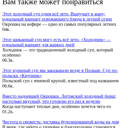
Вам также может понравиться
Этот холодный суп едим всё лето. Выручает в жару:
идеальный вариант освежающего блюда в летний сезон
Окрошка на кефире — одно из самых популярных летних
0
4к.
Этот шикарный суп могу есть всё лето. «Холодник» —
идеальный вариант для жарких дней
Холодник — это традиционный холодный суп, который
особенно
0
6.3к.
Этот куриный суп мы заказывали везде в Польше. Суп по-
польски «Крупник»
Польский суп с ячневой крупой, известный под названием
0
6.6к.
Вместо надоевшей Окрошки. Литовский холодный борщ:
настолько вкусный, что готовлю его раз в неделю
Когда наступают теплые дни, особенно хочется чего-то
0
1.2к.
Чистота и свежесть: доставка бутилированной воды на дом
В мире, где забота о здоровье и благополучии становится