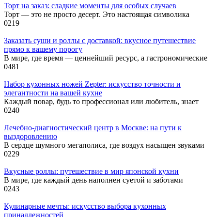
Торт на заказ: сладкие моменты для особых случаев
Торт — это не просто десерт. Это настоящая символика
0
219
Заказать суши и роллы с доставкой: вкусное путешествие
прямо к вашему порогу
В мире, где время — ценнейший ресурс, а гастрономические
0
481
Набор кухонных ножей Zepter: искусство точности и
элегантности на вашей кухне
Каждый повар, будь то профессионал или любитель, знает
0
240
Лечебно-диагностический центр в Москве: на пути к
выздоровлению
В сердце шумного мегаполиса, где воздух насыщен звуками
0
229
Вкусные роллы: путешествие в мир японской кухни
В мире, где каждый день наполнен суетой и заботами
0
243
Кулинарные мечты: искусство выбора кухонных
принадлежностей