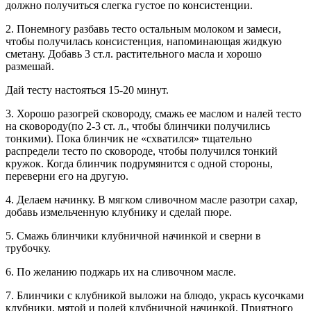
должно получиться слегка густое по консистенции.
2. Понемногу разбавь тесто остальным молоком и замеси,
чтобы получилась консистенция, напоминающая жидкую
сметану. Добавь 3 ст.л. растительного масла и хорошо
размешай.
Дай тесту настояться 15-20 минут.
3. Хорошо разогрей сковороду, смажь ее маслом и налей тесто
на сковороду(по 2-3 ст. л., чтобы блинчики получились
тонкими). Пока блинчик не «схватился» тщательно
распредели тесто по сковороде, чтобы получился тонкий
кружок. Когда блинчик подрумянится с одной стороны,
переверни его на другую.
4. Делаем начинку. В мягком сливочном масле разотри сахар,
добавь измельченную клубнику и сделай пюре.
5. Смажь блинчики клубничной начинкой и сверни в
трубочку.
6. По желанию поджарь их на сливочном масле.
7. Блинчики с клубникой выложи на блюдо, укрась кусочками
клубники, мятой и полей клубничной начинкой. Приятного