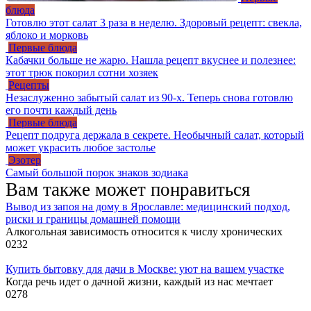
блюда
Готовлю этот салат 3 раза в неделю. Здоровый рецепт: свекла,
яблоко и морковь
Первые блюда
Кабачки больше не жарю. Нашла рецепт вкуснее и полезнее:
этот трюк покорил сотни хозяек
Рецепты
Незаслуженно забытый салат из 90-х. Теперь снова готовлю
его почти каждый день
Первые блюда
Рецепт подруга держала в секрете. Необычный салат, который
может украсить любое застолье
Эзотер
Самый большой порок знаков зодиака
Вам также может понравиться
Вывод из запоя на дому в Ярославле: медицинский подход,
риски и границы домашней помощи
Алкогольная зависимость относится к числу хронических
0
232
Купить бытовку для дачи в Москве: уют на вашем участке
Когда речь идет о дачной жизни, каждый из нас мечтает
0
278