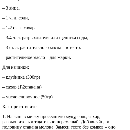
– 3 яйца,
– 1 ч. л. соли,
– 1-2 ст. л. сахара.
– 3/4 ч. л. разрыхлителя или щепотка соды,
– 3 ст. л. растительного масла – в тесто.
– растительное масло – для жарки.
Для начинки:
– клубника (300гр)
– сахар (1\2стакана)
– масло сливочное (50гр)
Как приготовить:
1.
Насыпь в миску просеянную муку, соль, сахар,
разрыхлитель и тщательно перемешай. Добавь яйца и
половину стакана молока. Замеси тесто без комков – оно