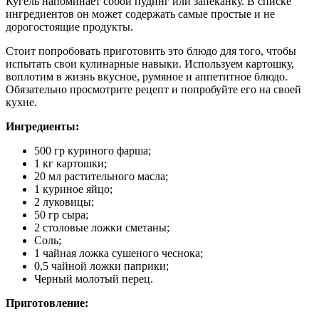
Кугель напоминает собой пудинг или запеканку. В списке
ингредиентов он может содержать самые простые и не
дорогостоящие продукты.
Стоит попробовать приготовить это блюдо для того, чтобы
испытать свои кулинарные навыки. Используем картошку,
воплотим в жизнь вкусное, румяное и аппетитное блюдо.
Обязательно просмотрите рецепт и попробуйте его на своей
кухне.
Ингредиенты:
500 гр куриного фарша;
1 кг картошки;
20 мл растительного масла;
1 куриное яйцо;
2 луковицы;
50 гр сыра;
2 столовые ложки сметаны;
Соль;
1 чайная ложка сушеного чеснока;
0,5 чайной ложки паприки;
Черный молотый перец.
Приготовление: