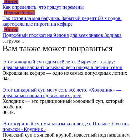
Эзотер
Как определить, что грядут перемены
Первые блюда
Так готовила моя бабушка. Забытый рецепт 60-х годов:
картофельные пироги на кефире
Эзотер
Подробный гроскоп на 9 июня для всех знаков Зодиака
загрузка...
Вам также может понравиться
Этот холодный суп едим всё лето. Выручает в жару:
идеальный вариант освежающего блюда в летний сезон
Окрошка на кефире — одно из самых популярных летних
0
4к.
Этот шикарный суп могу есть всё лето. «Холодник» —
идеальный вариант для жарких дней
Холодник — это традиционный холодный суп, который
особенно
0
6.3к.
Этот куриный суп мы заказывали везде в Польше. Суп по-
польски «Крупник»
Польский суп с ячневой крупой, известный под названием