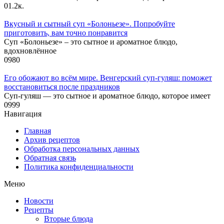
0
1.2к.
Вкусный и сытный cуп «Болоньезе». Попробуйте
приготовить, вам точно понравится
Суп «Болоньезе» – это сытное и ароматное блюдо,
вдохновлённое
0
980
Его обожают во всём мире. Венгерский суп-гуляш: поможет
восстановиться после праздников
Суп-гуляш — это сытное и ароматное блюдо, которое имеет
0
999
Навигация
Главная
Архив рецептов
Обработка персональных данных
Обратная связь
Политика конфиденциальности
Меню
Новости
Рецепты
Вторые блюда