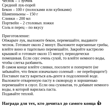
Чеснок – 1 зубчик
Средний лук-порей
Бекон – 100 г (полосками или кубиками)
Шампиньоны – 150 г
Сливки – 200 мл
Портвейн – 2 столовых ложки
Соль и перец – по вкусу
Приготовление:
Обжарьте лук, выложите бекон, перемешайте, выдавите
чеснок.
Готовьте около 2 минут. Выложите нарезанные грибы,
влейте вино и тщательно перемешайте. Закройте кастрюлю
крышкой и готовьте около 15 минут, периодически
помешивая. Если соус очень сухой, то влейте немного воды,
чтобы слегка разбавить.
В самом конце влейте сливки, посолите и поперчите (не
забывайте, что бекон изначально соленый – не переборщите!)
Поставьте пасту вариться аль-денте в подсоленной воде.
Выложите отваренную пасту в сковороду и хорошенько
перемешайте в соусе. Если она суховатая, то добавьте немного
воды, в которой варилась паста.
Подавайте теплой.
Награда для тех, кто дочитал до самого конца 👍