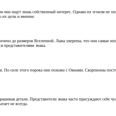
ом они ищут лишь собственный интерес. Однако их эгоизм не зло
ко их цели и мнение.
личено до размеров Вселенной. Львы уверены, что они самые нео
ся представителями знака.
и. По силе этого порока они похожи с Овнами. Скорпионы посто
ашивая детали. Представители знака часто присуждают себе чужи
тает не всегда.