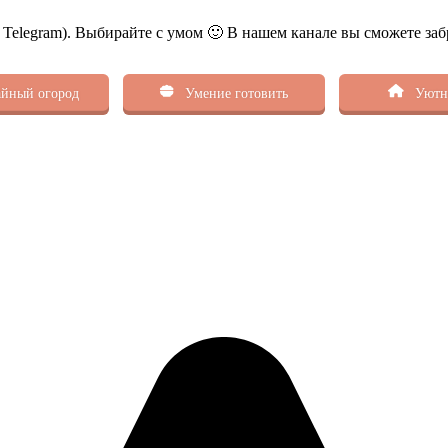
ь Telegram). Выбирайте с умом 🙂 В нашем канале вы сможете заб
йный огород
Умение готовить
Уютн