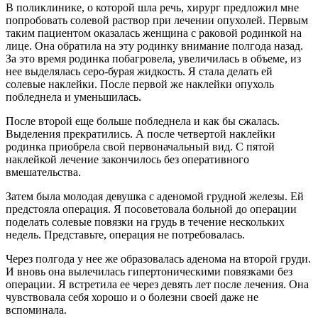
В поликлинике, о которой шла речь, хирург предложил мне
попробовать солевой раствор при лечении опухолей. Первым
таким пациентом оказалась женщина с раковой родинкой на
лице. Она обратила на эту родинку внимание полгода назад.
За это время родинка побагровела, увеличилась в объеме, из
нее выделялась серо-бурая жидкость. Я стала делать ей
солевые наклейки. После первой же наклейки опухоль
побледнела и уменьшилась.
После второй еще больше побледнела и как бы сжалась.
Выделения прекратились. А после четвертой наклейки
родинка приобрела свой первоначальный вид. С пятой
наклейкой лечение закончилось без оперативного
вмешательства.
Затем была молодая девушка с аденомой грудной железы. Ей
предстояла операция. Я посоветовала больной до операции
поделать солевые повязки на грудь в течение нескольких
недель. Представьте, операция не потребовалась.
Через полгода у нее же образовалась аденома на второй груди.
И вновь она вылечилась гипертоническими повязками без
операции. Я встретила ее через девять лет после лечения. Она
чувствовала себя хорошо и о болезни своей даже не
вспоминала.