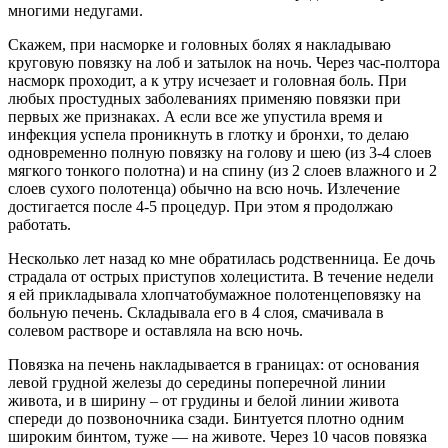
многими недугами.
Скажем, при насморке и головных болях я накладываю
круговую повязку на лоб и затылок на ночь. Через час-полтора
насморк проходит, а к утру исчезает и головная боль. При
любых простудных заболеваниях применяю повязки при
первых же признаках. А если все же упустила время и
инфекция успела проникнуть в глотку и бронхи, то делаю
одновременно полную повязку на голову и шею (из 3-4 слоев
мягкого тонкого полотна) и на спину (из 2 слоев влажного и 2
слоев сухого полотенца) обычно на всю ночь. Излечение
достигается после 4-5 процедур. При этом я продолжаю
работать.
Несколько лет назад ко мне обратилась родственница. Ее дочь
страдала от острых приступов холецистита. В течение недели
я ей прикладывала хлопчатобумажное полотенцеповязку на
больную печень. Складывала его в 4 слоя, смачивала в
солевом растворе и оставляла на всю ночь.
Повязка на печень накладывается в границах: от основания
левой грудной железы до середины поперечной линии
живота, и в ширину – от грудины и белой линии живота
спереди до позвоночника сзади. Бинтуется плотно одним
широким бинтом, туже — на животе. Через 10 часов повязка