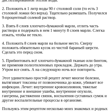
дистиллированной теплой воды.
2. Положить в 1 литр воды 90 г столовой соли (то есть 3
столовой ложки без верха). Тщательно размешать. Получился
9-процентный солевой раствор.
3. Взять 8 слоев хлопчато-бумажной марли, отлить часть
раствора и подержать в нем 1 минуту 8 слоев марли. Слегка
отжать, чтобы не текло.
4. Положить 8 слоев марли на больное место. Сверху
положить обязательно кусок из чистой бараньей шерсти.
Сделать это перед сном.
5. Прибинтовать всё хлопчато-бумажной тканью или бинтом,
не применяя полиэтиленовых прокладок. Держать до утра.
Утром все снять. А на следующую ночь все повторить.
Этот удивительно простой рецепт лечит многие болезни,
вытягивает токсины от позвоночника до кожи, убивает все
инфекции. Лечит: внутренние кровоизлияния, тяжелые
внутренние и внешние ушибы, внутренние опухоли,
гангрены, растяжении связок, воспаления суставных сумок и
другие воспалительные процессы в организме.
Пользуясь этим рецептом несколько моих знакомых и родных