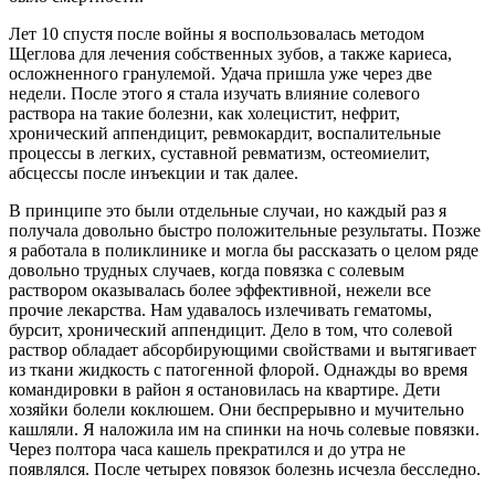
Лет 10 спустя после войны я воспользовалась методом
Щеглова для лечения собственных зубов, а также кариеса,
осложненного гранулемой. Удача пришла уже через две
недели. После этого я стала изучать влияние солевого
раствора на такие болезни, как холецистит, нефрит,
хронический аппендицит, ревмокардит, воспалительные
процессы в легких, суставной ревматизм, остеомиелит,
абсцессы после инъекции и так далее.
В принципе это были отдельные случаи, но каждый раз я
получала довольно быстро положительные результаты. Позже
я работала в поликлинике и могла бы рассказать о целом ряде
довольно трудных случаев, когда повязка с солевым
раствором оказывалась более эффективной, нежели все
прочие лекарства. Нам удавалось излечивать гематомы,
бурсит, хронический аппендицит. Дело в том, что солевой
раствор обладает абсорбирующими свойствами и вытягивает
из ткани жидкость с патогенной флорой. Однажды во время
командировки в район я остановилась на квартире. Дети
хозяйки болели коклюшем. Они беспрерывно и мучительно
кашляли. Я наложила им на спинки на ночь солевые повязки.
Через полтора часа кашель прекратился и до утра не
появлялся. После четырех повязок болезнь исчезла бесследно.