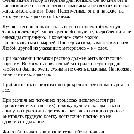
Очень важен выбор материала для повязки. Он должен быть
гигроскопичен. То есть легко промокаем и без всяких остатков
жира, мазей, спирта, йода. Недопустимы они и на коже, на
которую накладывается Повязка.
Лучше всего использовать льняную и хлопчатобумажную
ткань (полотенце), многократно бывшую в употреблении и не
однажды стиранную. В конечном счете можно
воспользоваться и марлей. Последняя складывается в 8 слоев.
Любой другой из указанных материалов – в 4 слоя.
При наложении повязки раствор должен быть достаточно
горячим. Выжимать повязочный материал следует средне,
чтобы он был не очень сухим и не очень влажным. На повязку
ничего не накладывать.
Прибинтовать ее бинтом или прикрепить лейкопластырем – и
все.
При различных легочных процессах (исключается при
кровотечениях из легких) повязку лучше накладывать на
спину, но при этом надо точно знать локализацию процесса.
Бинтовать грудную клетку достаточно плотно, но не
сдавливать дыхание.
Живот бинтовать как можно туже, ибо за ночь он