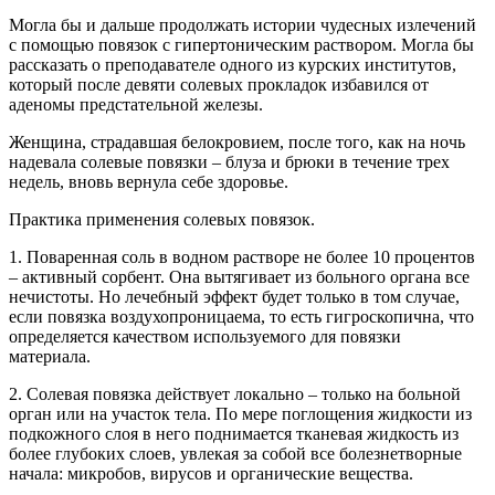
Могла бы и дальше продолжать истории чудесных излечений
с помощью повязок с гипертоническим раствором. Могла бы
рассказать о преподавателе одного из курских институтов,
который после девяти солевых прокладок избавился от
аденомы предстательной железы.
Женщина, страдавшая белокровием, после того, как на ночь
надевала солевые повязки – блуза и брюки в течение трех
недель, вновь вернула себе здоровье.
Практика применения солевых повязок.
1. Поваренная соль в водном растворе не более 10 процентов
– активный сорбент. Она вытягивает из больного органа все
нечистоты. Но лечебный эффект будет только в том случае,
если повязка воздухопроницаема, то есть гигроскопична, что
определяется качеством используемого для повязки
материала.
2. Солевая повязка действует локально – только на больной
орган или на участок тела. По мере поглощения жидкости из
подкожного слоя в него поднимается тканевая жидкость из
более глубоких слоев, увлекая за собой все болезнетворные
начала: микробов, вирусов и органические вещества.