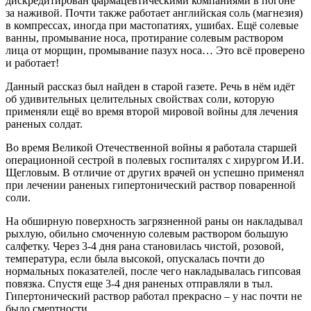
дискредитирован фармацевтическими компаниями в погоне
за наживой. Почти также работает английская соль (магнезия)
в компрессах, иногда при мастопатиях, ушибах. Ещё солевые
ванны, промывание носа, протирание солевым раствором
лица от морщин, промывание пазух носа… Это всё проверено
и работает!
Данный рассказ был найден в старой газете. Речь в нём идёт
об удивительных целительных свойствах соли, которую
применяли ещё во время второй мировой войны для лечения
раненых солдат.
Во время Великой Отечественной войны я работала старшей
операционной сестрой в полевых госпиталях с хирургом И.И.
Щегловым. В отличие от других врачей он успешно применял
при лечении раненых гипертонический раствор поваренной
соли.
На обширную поверхность загрязненной раны он накладывал
рыхлую, обильно смоченную солевым раствором большую
салфетку. Через 3-4 дня рана становилась чистой, розовой,
температура, если была высокой, опускалась почти до
нормальных показателей, после чего накладывалась гипсовая
повязка. Спустя еще 3-4 дня раненых отправляли в тыл.
Гипертонический раствор работал прекрасно – у нас почти не
было смертности.