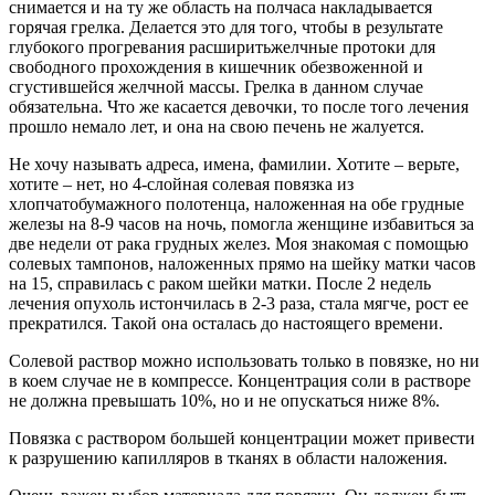
снимается и на ту же область на полчаса накладывается
горячая грелка. Делается это для того, чтобы в результате
глубокого прогревания расширитьжелчные протоки для
свободного прохождения в кишечник обезвоженной и
сгустившейся желчной массы. Грелка в данном случае
обязательна. Что же касается девочки, то после того лечения
прошло немало лет, и она на свою печень не жалуется.
Не хочу называть адреса, имена, фамилии. Хотите – верьте,
хотите – нет, но 4-слойная солевая повязка из
хлопчатобумажного полотенца, наложенная на обе грудные
железы на 8-9 часов на ночь, помогла женщине избавиться за
две недели от рака грудных желез. Моя знакомая с помощью
солевых тампонов, наложенных прямо на шейку матки часов
на 15, справилась с раком шейки матки. После 2 недель
лечения опухоль истончилась в 2-3 раза, стала мягче, рост ее
прекратился. Такой она осталась до настоящего времени.
Солевой раствор можно использовать только в повязке, но ни
в коем случае не в компрессе. Концентрация соли в растворе
не должна превышать 10%, но и не опускаться ниже 8%.
Повязка с раствором большей концентрации может привести
к разрушению капилляров в тканях в области наложения.