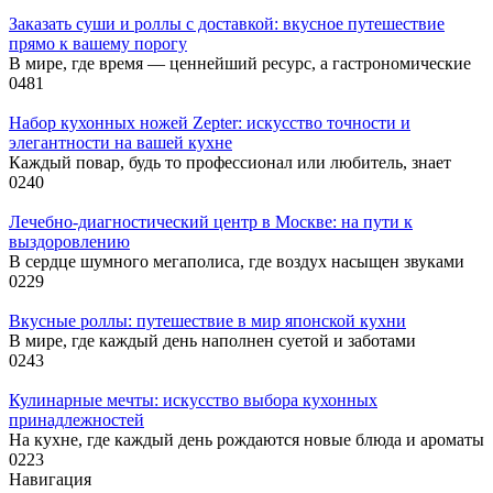
Заказать суши и роллы с доставкой: вкусное путешествие
прямо к вашему порогу
В мире, где время — ценнейший ресурс, а гастрономические
0
481
Набор кухонных ножей Zepter: искусство точности и
элегантности на вашей кухне
Каждый повар, будь то профессионал или любитель, знает
0
240
Лечебно-диагностический центр в Москве: на пути к
выздоровлению
В сердце шумного мегаполиса, где воздух насыщен звуками
0
229
Вкусные роллы: путешествие в мир японской кухни
В мире, где каждый день наполнен суетой и заботами
0
243
Кулинарные мечты: искусство выбора кухонных
принадлежностей
На кухне, где каждый день рождаются новые блюда и ароматы
0
223
Навигация