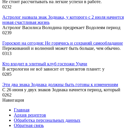
Не стоит рассчитывать на легкие успехи в работе.
0
232
Астролог назвала знак Зодиака, у которого с 2 июля начнется
новая счастливая жизнь
Астролог Василиса Володина предрекает Водолеям период
0
239
Гороскоп на сегодня: Не горячись и сохраняй самообладание
Переживаний и волнений может быть больше, чем обычно.
0
313
Кто входит в элитный клуб госпожи Удачи
В астрологии не всё зависит от транзитов планет: у
0
285
Эти два знака Зодиака должны быть готовы к изменениям
С 26 июня у двух знаков Зодиака начнется период, который
0
262
Навигация
Главная
Архив рецептов
Обработка персональных данных
Обратная связь