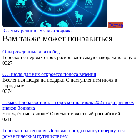
Эзотер
3 самых ревнивых знака зодиака
Вам также может понравиться
Они рожденные для побед
Гороскоп с первых строк раскрывает самую завораживающую
0
327
С 3 июля для них откроется полоса везения
Вселенная щедра на подарки С наступлением июля в
городском
0
374
Тамара Глоба составила гороскоп на июль 2025 года для всех
знаков Зодиака
Что ждёт нас в июле? Отвечает известный российский
0
218
Гороскоп на сегодня: Деловые поездки могут обернуться
романтическим путешествием