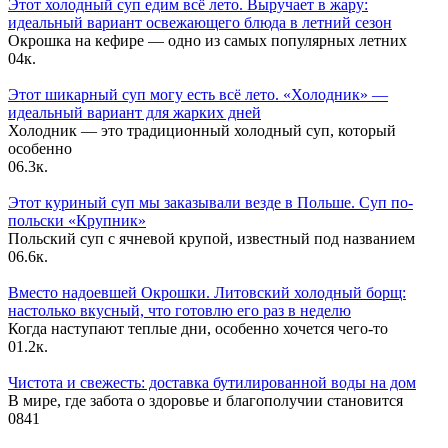
Этот холодный суп едим всё лето. Выручает в жару:
идеальный вариант освежающего блюда в летний сезон
Окрошка на кефире — одно из самых популярных летних
0
4к.
Этот шикарный суп могу есть всё лето. «Холодник» —
идеальный вариант для жарких дней
Холодник — это традиционный холодный суп, который
особенно
0
6.3к.
Этот куриный суп мы заказывали везде в Польше. Суп по-
польски «Крупник»
Польский суп с ячневой крупой, известный под названием
0
6.6к.
Вместо надоевшей Окрошки. Литовский холодный борщ:
настолько вкусный, что готовлю его раз в неделю
Когда наступают теплые дни, особенно хочется чего-то
0
1.2к.
Чистота и свежесть: доставка бутилированной воды на дом
В мире, где забота о здоровье и благополучии становится
0
841