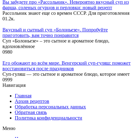
Вы забудете про «Рассольник». Невероятно вкусный суп из
фарша, соленых огурцов и перловки: новый рецепт
Рассольник знают еще со времен СССР. Для приготовления
0
1.2к.
Вкусный и сытный cуп «Болоньезе». Попробуйте
приготовить, вам точно понравится
Суп «Болоньезе» – это сытное и ароматное блюдо,
вдохновлённое
0
980
Его обожают во всём мире. Венгерский суп-гуляш: поможет
восстановиться после праздников
Суп-гуляш — это сытное и ароматное блюдо, которое имеет
0
999
Навигация
Главная
Архив рецептов
Обработка персональных данных
Обратная связь
Политика конфиденциальности
Меню