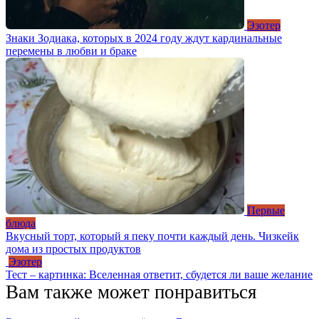
Эзотер
Знаки Зодиака, которых в 2024 году ждут кардинальные
перемены в любви и браке
Первые
блюда
Вкусный торт, который я пеку почти каждый день. Чизкейк
дома из простых продуктов
Эзотер
Тест – картинка: Вселенная ответит, сбудется ли ваше желание
Вам также может понравиться