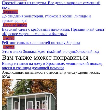
Простой салат из капусты. Все дело в заправке: отменный
вкус
Здоровье
До свидания холестерин, глюкоза в крови, липиды и
триглицериды!
Первые блюда
Вкусный салат с крабовыми палочками. Праздничный салат
«Красное море» — сочный и быстрый
Эзотер
Рейтинг сильных личностей по знаку Зодиака
Эзотер
Этого знака Зодиака ждет тяжёлый, но судьбоносный год
Вам также может понравиться
Вывод из запоя на дому в Ярославле: медицинский подход,
риски и границы домашней помощи
Алкогольная зависимость относится к числу хронических
0
234