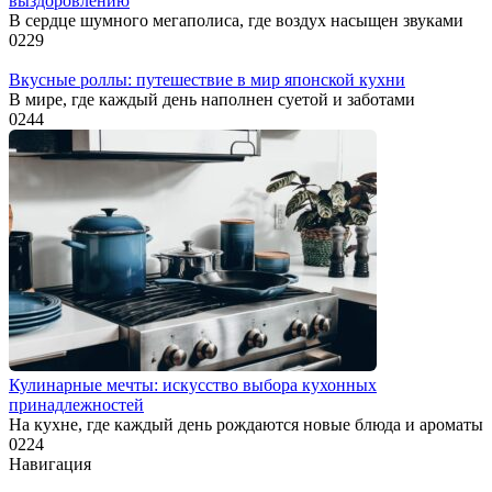
выздоровлению
В сердце шумного мегаполиса, где воздух насыщен звуками
0
229
Вкусные роллы: путешествие в мир японской кухни
В мире, где каждый день наполнен суетой и заботами
0
244
Кулинарные мечты: искусство выбора кухонных
принадлежностей
На кухне, где каждый день рождаются новые блюда и ароматы
0
224
Навигация