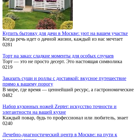
Купить бытовку для дачи в Москве: уют на вашем участке
Когда речь идет о дачной жизни, каждый из нас мечтает
0
281
Торт на заказ: сладкие моменты для особых случаев
Торт — это не просто десерт. Это настоящая символика
0
219
Заказать суши и роллы с доставкой: вкусное путешествие
прямо к вашему порогу
В мире, где время — ценнейший ресурс, а гастрономические
0
482
Набор кухонных ножей Zepter: искусство точности и
элегантности на вашей кухне
Каждый повар, будь то профессионал или любитель, знает
0
240
Лечебно-диагностический центр в Москве: на пути к