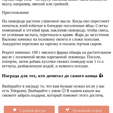
вкусу, например, мясной или грибной.
Приготовление
На сковороде растопи сливочное масло. Когда оно перестанет
пениться, влей взбитые в блендере посоленные яйца.
Слегка
помешивай и отгибай края, наклоняя сковороду, чтобы смесь,
не успевшая застыть, перетекала к краям. Жарь до загустения.
Выложи начинку на половину омлета и сложи пополам.
Аккуратно переложи на тарелку и посыпь тертым сыром.
Рецепт начинки: 100 г мясного фарша обжарь на растительном
масле с половиной мелко нарезанной луковицы. Посоли,
поперчи, затем добавь кусочки свежих помидор или 1 ст.л.
кетчупа, разбавленную водой, и немного потуши.
Награда для тех, кто дочитал до самого конца 👍
Выбирайте в награду то, что вам больше нужно (если у вас
есть Telegram). Выбирайте с умом 🙂 В нашем канале вы
сможете забрать подарок, который поможет этого достичь.
Стройная фигура
Урожайный огород