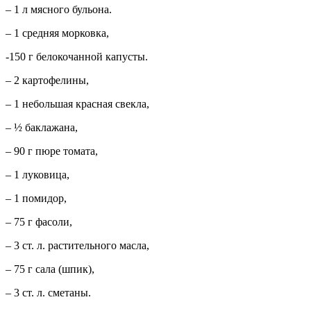
– 1 л мясного бульона.
– 1 средняя морковка,
-150 г белокочанной капусты.
– 2 картофелины,
– 1 небольшая красная свекла,
– ½ баклажана,
– 90 г пюре томата,
– 1 луковица,
– 1 помидор,
– 75 г фасоли,
– 3 ст.
л. растительного масла,
– 75 г сала (шпик),
– 3 ст. л. сметаны.