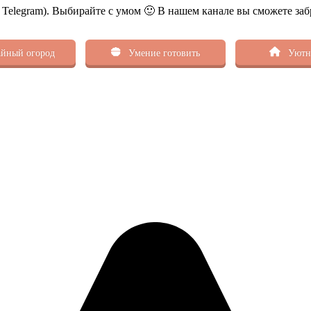
ь Telegram). Выбирайте с умом 🙂 В нашем канале вы сможете заб
йный огород
Умение готовить
Уютн