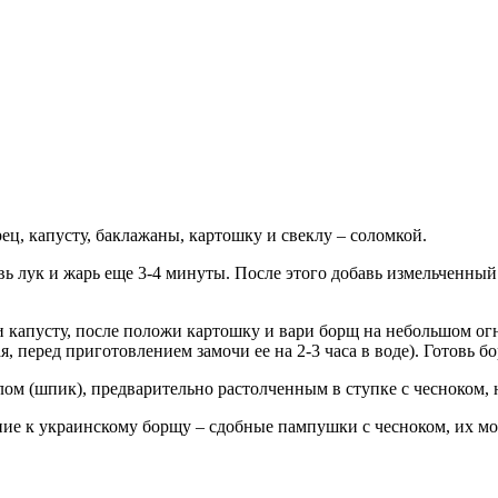
ец, капусту, баклажаны, картошку и свеклу – соломкой.
вь лук и жарь еще 3-4 минуты. После этого добавь измельченный
 и капусту, после положи картошку и вари борщ на небольшом огн
 перед приготовлением замочи ее на 2-3 часа в воде). Готовь б
алом (шпик), предварительно растолченным в ступке с чесноком,
ие к украинскому борщу – сдобные пампушки с чесноком, их мо