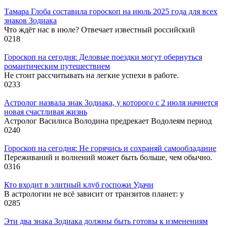
Тамара Глоба составила гороскоп на июль 2025 года для всех
знаков Зодиака
Что ждёт нас в июле? Отвечает известный российский
0
218
Гороскоп на сегодня: Деловые поездки могут обернуться
романтическим путешествием
Не стоит рассчитывать на легкие успехи в работе.
0
233
Астролог назвала знак Зодиака, у которого с 2 июля начнется
новая счастливая жизнь
Астролог Василиса Володина предрекает Водолеям период
0
240
Гороскоп на сегодня: Не горячись и сохраняй самообладание
Переживаний и волнений может быть больше, чем обычно.
0
316
Кто входит в элитный клуб госпожи Удачи
В астрологии не всё зависит от транзитов планет: у
0
285
Эти два знака Зодиака должны быть готовы к изменениям