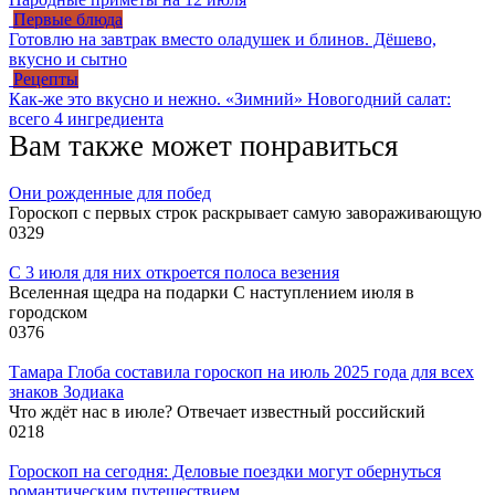
Первые блюда
Готовлю на завтрак вместо оладушек и блинов. Дёшево,
вкусно и сытно
Рецепты
Как-же это вкусно и нежно. «Зимний» Новогодний салат:
всего 4 ингредиента
Вам также может понравиться
Они рожденные для побед
Гороскоп с первых строк раскрывает самую завораживающую
0
329
С 3 июля для них откроется полоса везения
Вселенная щедра на подарки С наступлением июля в
городском
0
376
Тамара Глоба составила гороскоп на июль 2025 года для всех
знаков Зодиака
Что ждёт нас в июле? Отвечает известный российский
0
218
Гороскоп на сегодня: Деловые поездки могут обернуться
романтическим путешествием