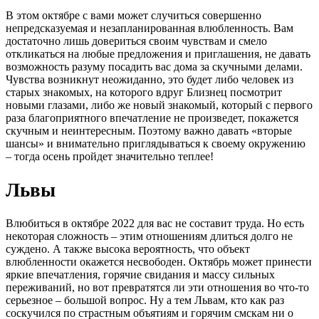
В этом октябре с вами может случиться совершенно
непредсказуемая и незапланированная влюбленность. Вам
достаточно лишь довериться своим чувствам и смело
откликаться на любые предложения и приглашения, не давать
возможность разуму посадить вас дома за скучными делами.
Чувства возникнут неожиданно, это будет либо человек из
старых знакомых, на которого вдруг Близнец посмотрит
новыми глазами, либо же новый знакомый, который с первого
раза благоприятного впечатление не произведет, покажется
скучным и неинтересным. Поэтому важно давать «вторые
шансы» и внимательно приглядываться к своему окружению
– тогда осень пройдет значительно теплее!
Львы
Влюбиться в октябре 2022 для вас не составит труда. Но есть
некоторая сложность – этим отношениям длиться долго не
суждено. А также высока вероятность, что объект
влюбленности окажется несвободен. Октябрь может принести
яркие впечатления, горячие свидания и массу сильных
переживаний, но вот превратятся ли эти отношения во что-то
серьезное – большой вопрос. Ну а тем Львам, кто как раз
соскучился по страстным объятиям и горячим смскам ни о