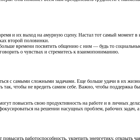
ремя и их выход на амурную сцену. Настал тот самый момент в 
сках второй половинки.
больше времени посвятить общению с ним — будь то социальные с
говорить о чувствах и стремитесь к взаимопониманию.
иться с самыми сложными задачами. Еще больше удачи в их жизн
 так, чтобы не вредить самим себе. Важно, чтобы поддержка бы
огут повысить свою продуктивность на работе и в личных делах.
 сфокусироваться на решении насущных проблем, рабочих задач,
ут повысить работоспособность, укрепить энергетику, открыть ч