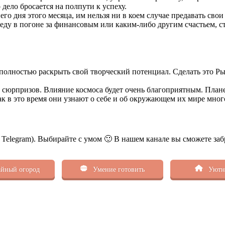
 дело бросается на полпути к успеху.
его дня этого месяца, им нельзя ни в коем случае предавать св
еду в погоне за финансовым или каким-либо другим счастьем, сто
м полностью раскрыть свой творческий потенциал. Сделать это Р
сюрпризов. Влияние космоса будет очень благоприятным. Плане
к в это время они узнают о себе и об окружающем их мире мног
ь Telegram). Выбирайте с умом 🙂 В нашем канале вы сможете заб
йный огород
Умение готовить
Уютн