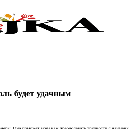
юль будет удачным
неры. Она поможет всем нам преодолевать трудности с наимень