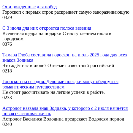
Они рожденные для побед
Гороскоп с первых строк раскрывает самую завораживающую
0
329
С 3 июля для них откроется полоса везения
Вселенная щедра на подарки С наступлением июля в
городском
0
376
Тамара Глоба составила гороскоп на июль 2025 года для всех
знаков Зодиака
Что ждёт нас в июле? Отвечает известный российский
0
218
Гороскоп на сегодня: Деловые поездки могут обернуться
романтическим путешествием
Не стоит рассчитывать на легкие успехи в работе.
0
233
Астролог назвала знак Зодиака, у которого с 2 июля начнется
новая счастливая жизнь
Астролог Василиса Володина предрекает Водолеям период
0
240