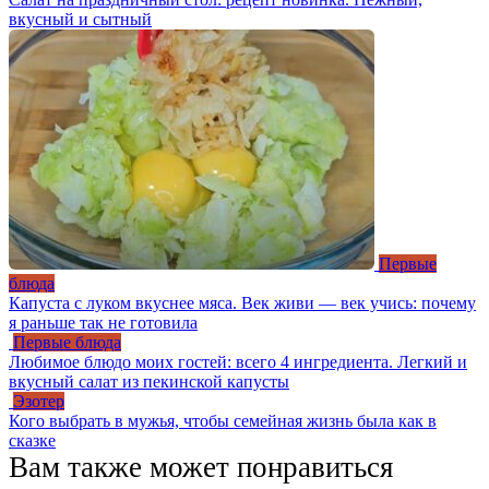
вкусный и сытный
Первые
блюда
Капуста с луком вкуснее мяса. Век живи — век учись: почему
я раньше так не готовила
Первые блюда
Любимое блюдо моих гостей: всего 4 ингредиента. Легкий и
вкусный салат из пекинской капусты
Эзотер
Кого выбрать в мужья, чтобы семейная жизнь была как в
сказке
Вам также может понравиться