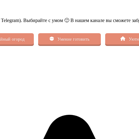
ь Telegram). Выбирайте с умом 🙂 В нашем канале вы сможете заб
йный огород
Умение готовить
Уютн