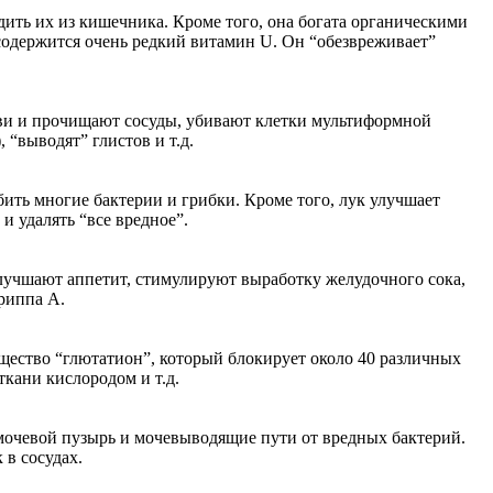
ить их из кишечника. Кроме того, она богата органическими
содержится очень редкий витамин U. Он “обезвреживает”
рови и прочищают сосуды, убивают клетки мультиформной
“выводят” глистов и т.д.
бить многие бактерии и грибки. Кроме того, лук улучшает
и удалять “все вредное”.
улучшают аппетит, стимулируют выработку желудочного сока,
гриппа А.
щество “глютатион”, который блокирует около 40 различных
ткани кислородом и т.д.
очевой пузырь и мочевыводящие пути от вредных бактерий.
 в сосудах.