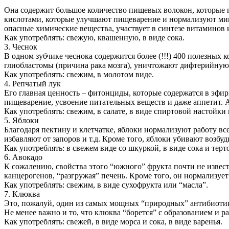
Она содержит большое количество пищевых волокон, которые п
кислотами, которые улучшают пищеварение и нормализуют микр
опасные химические вещества, участвует в синтезе витаминов 
Как употреблять: свежую, квашенную, в виде сока.
3. Чеснок
В одном зубчике чеснока содержится более (!!!) 400 полезны
глиобластомы (причина рака мозга), уничтожают дифтерийную, 
Как употреблять: свежим, в молотом виде.
4. Репчатый лук
Его главная ценность – фитонциды, которые содержатся в эфир
пищеварение, усвоение питательных веществ и даже аппетит. А
Как употреблять: свежим, в салате, в виде спиртовой настойки
5. Яблоки
Благодаря пектину и клетчатке, яблоки нормализуют работу в
избавляют от запоров и т.д. Кроме того, яблоки убивают возбу
Как употреблять: в свежем виде со шкуркой, в виде сока и терт
6. Авокадо
К сожалению, свойства этого “южного” фрукта почти не извес
канцерогенов, “разгружая” печень. Кроме того, он нормализует
Как употреблять: свежим, в виде сухофрукта или “масла”.
7. Клюква
Это, пожалуй, один из самых мощных “природных” антибиотик
Не менее важно и то, что клюква “борется” с образованием и р
Как употреблять: свежей, в виде морса и сока, в виде варенья.