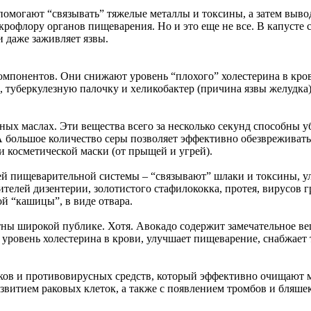
омогают “связывать” тяжелые металлы и токсины, а затем вывод
офлору органов пищеварения. Но и это еще не все. В капусте 
и даже заживляет язвы.
х компонентов. Они снижают уровень “плохого” холестерина в к
туберкулезную палочку и хеликобактер (причина язвы желудка), 
ных маслах. Эти вещества всего за несколько секунд способны у
 большое количество серы позволяет эффективно обезвреживать 
 и косметической маски (от прыщей и угрей).
сей пищеварительной системы – “связывают” шлаки и токсины, 
дителей дизентерии, золотистого стафилококка, протея, вирусов 
ой “кашицы”, в виде отвара.
тны широкой публике. Хотя. Авокадо содержит замечательное ве
 уровень холестерина в крови, улучшает пищеварение, снабжает 
ов и противовирусных средств, который эффективно очищают м
азвитием раковых клеток, а также с появлением тромбов и бляшек