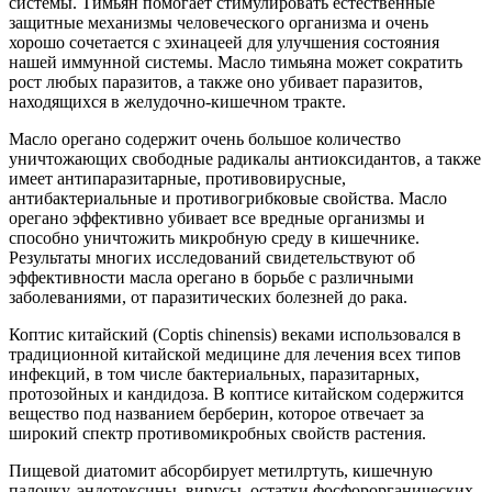
системы. Тимьян помогает стимулировать естественные
защитные механизмы человеческого организма и очень
хорошо сочетается с эхинацеей для улучшения состояния
нашей иммунной системы. Масло тимьяна может сократить
рост любых паразитов, а также оно убивает паразитов,
находящихся в желудочно-кишечном тракте.
Масло орегано содержит очень большое количество
уничтожающих свободные радикалы антиоксидантов, а также
имеет антипаразитарные, противовирусные,
антибактериальные и противогрибковые свойства. Масло
орегано эффективно убивает все вредные организмы и
способно уничтожить микробную среду в кишечнике.
Результаты многих исследований свидетельствуют об
эффективности масла орегано в борьбе с различными
заболеваниями, от паразитических болезней до рака.
Коптис китайский (Coptis chinensis) веками использовался в
традиционной китайской медицине для лечения всех типов
инфекций, в том числе бактериальных, паразитарных,
протозойных и кандидоза. В коптисе китайском содержится
вещество под названием берберин, которое отвечает за
широкий спектр противомикробных свойств растения.
Пищевой диатомит абсорбирует метилртуть, кишечную
палочку, эндотоксины, вирусы, остатки фосфорорганических