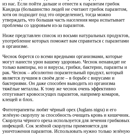
из нас. Если пойти дальше и отнести к паразитам грибок
Кандида (большинство людей не считают грибок паразитом,
хотя он подходит под это определение), тогда можно
утверждать, что бо́льшая часть населения мира испытывает
проблемы со здоровьем из-за паразитов.
Ниже представлен список из восьми натуральных продуктов,
употребление которых поможет вам справиться с паразитами
в организме.
Чеснок борется со всеми вредными организмами, которые
могут нанести урон вашему здоровью. Чеснок ненавидят не
только вампиры, но и вирусы, грибки, бактерии, паразиты и
рак. Чеснок – абсолютно поразительный продукт, который
является лучшим в своём деле – в борьбе с вирусами и
бактериями. Он даже способен выводить из организма
тяжёлые металлы. К тому же чеснок очень эффективно
отпугивает кровососущих паразитов, например комаров,
клещей и блох.
Фитотерапевты любят чёрный орех (Juglans nigra) и его
зелёную скорлупу за способность очищать кровь и кишечник.
Скорлупа чёрного ореха используется для лечения грибковых
инфекций. Сок зелёной скорлупы применяется для
уничтожения паразитов. Использовать нужно только зелёную