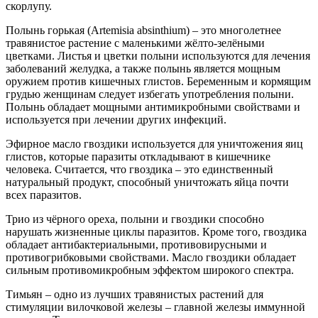
скорлупу.
Полынь горькая (Artemisia absinthium) – это многолетнее
травянистое растение с маленькими жёлто-зелёными
цветками. Листья и цветки полыни используются для лечения
заболеваний желудка, а также полынь является мощным
оружием против кишечных глистов. Беременным и кормящим
грудью женщинам следует избегать употребления полыни.
Полынь обладает мощными антимикробными свойствами и
используется при лечении других инфекций.
Эфирное масло гвоздики используется для уничтожения яиц
глистов, которые паразиты откладывают в кишечнике
человека. Считается, что гвоздика – это единственный
натуральный продукт, способный уничтожать яйца почти
всех паразитов.
Трио из чёрного ореха, полыни и гвоздики способно
нарушать жизненные циклы паразитов. Кроме того, гвоздика
обладает антибактериальными, противовирусными и
противогрибковыми свойствами. Масло гвоздики обладает
сильным противомикробным эффектом широкого спектра.
Тимьян – одно из лучших травянистых растений для
стимуляции вилочковой железы – главной железы иммунной