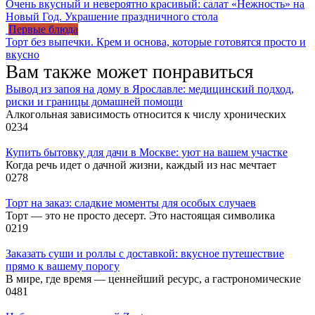
Очень вкусный и невероятно красивый: салат «Нежность» на
Новый Год. Украшение праздничного стола
Первые блюда
Торт без выпечки. Крем и основа, которые готовятся просто и
вкусно
Вам также может понравиться
Вывод из запоя на дому в Ярославле: медицинский подход,
риски и границы домашней помощи
Алкогольная зависимость относится к числу хронических
0
234
Купить бытовку для дачи в Москве: уют на вашем участке
Когда речь идет о дачной жизни, каждый из нас мечтает
0
278
Торт на заказ: сладкие моменты для особых случаев
Торт — это не просто десерт. Это настоящая символика
0
219
Заказать суши и роллы с доставкой: вкусное путешествие
прямо к вашему порогу
В мире, где время — ценнейший ресурс, а гастрономические
0
481