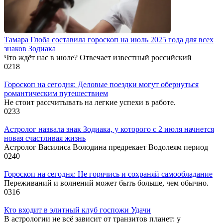
Тамара Глоба составила гороскоп на июль 2025 года для всех
знаков Зодиака
Что ждёт нас в июле? Отвечает известный российский
0
218
Гороскоп на сегодня: Деловые поездки могут обернуться
романтическим путешествием
Не стоит рассчитывать на легкие успехи в работе.
0
233
Астролог назвала знак Зодиака, у которого с 2 июля начнется
новая счастливая жизнь
Астролог Василиса Володина предрекает Водолеям период
0
240
Гороскоп на сегодня: Не горячись и сохраняй самообладание
Переживаний и волнений может быть больше, чем обычно.
0
316
Кто входит в элитный клуб госпожи Удачи
В астрологии не всё зависит от транзитов планет: у