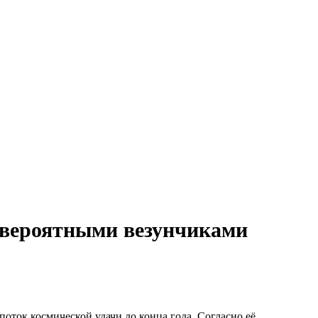
невероятными везунчиками
оток космической удачи до конца года. Согласно её