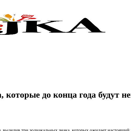
а, которые до конца года будут 
 выделив три зодиакальных знака, которых ожидает настоящий п