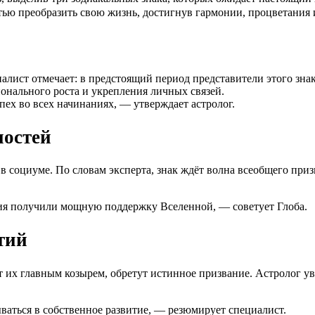
тью преобразить свою жизнь, достигнув гармонии, процветания
лист отмечает: в предстоящий период представители этого зна
онального роста и укрепления личных связей.
пех во всех начинаниях, — утверждает астролог.
ностей
 социуме. По словам эксперта, знак ждёт волна всеобщего при
ия получили мощную поддержку Вселенной, — советует Глоба.
тий
 их главным козырем, обретут истинное призвание. Астролог ув
аться в собственное развитие, — резюмирует специалист.