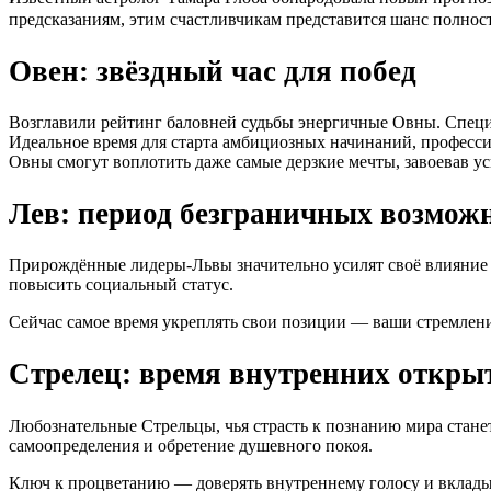
предсказаниям, этим счастливчикам представится шанс полнос
Овен: звёздный час для побед
Возглавили рейтинг баловней судьбы энергичные Овны. Специа
Идеальное время для старта амбициозных начинаний, професси
Овны смогут воплотить даже самые дерзкие мечты, завоевав ус
Лев: период безграничных возмож
Прирождённые лидеры-Львы значительно усилят своё влияние в
повысить социальный статус.
Сейчас самое время укреплять свои позиции — ваши стремлен
Стрелец: время внутренних откры
Любознательные Стрельцы, чья страсть к познанию мира станет
самоопределения и обретение душевного покоя.
Ключ к процветанию — доверять внутреннему голосу и вкладыв