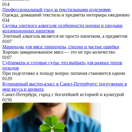
0
14
Профессиональный уход за текстильными изделиями
Одежда, домашний текстиль и предметы интерьера ежедневно
0
34
Скупка элитного алкоголя: особенности оценки и продажи
коллекционных напитков
Элитный алкоголь является не просто напитком, а предметом
0
107
Маринады для мяса: принципы, специи и частые ошибки
Хорошо замаринованное мясо — это не про количество
0
107
Сублиматы и готовые супы: что выбрать для разных типов
походов
При подготовке к походу вопрос питания становится одним
0
129
Кулинарный мастер-класс в Санкт-Петербурге: погружение в
мир вкуса и аромата
Санкт-Петербург, город с богатейшей историей и культурой
0
156