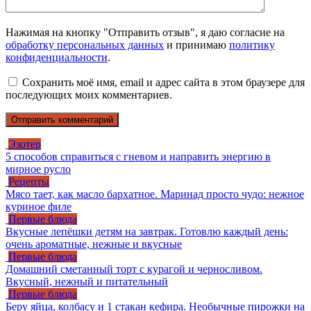
Нажимая на кнопку "Отправить отзыв", я даю согласие на
обработку персональных данных
и принимаю
политику
конфиденциальности
.
Сохранить моё имя, email и адрес сайта в этом браузере для
последующих моих комментариев.
Эзотер
5 способов справиться с гневом и направить энергию в
мирное русло
Рецепты
Мясо тает, как масло бархатное. Маринад просто чудо: нежное
куриное филе
Первые блюда
Вкусные лепёшки детям на завтрак. Готовлю каждый день:
очень ароматные, нежные и вкусные
Первые блюда
Домашний сметанный торт с курагой и черносливом.
Вкусный, нежный и питательный
Первые блюда
Беру яйца, колбасу и 1 стакан кефира. Необычные пирожки на