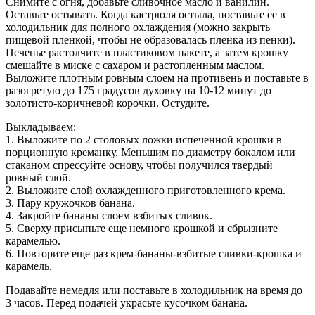
Снимите с огня, добавьте сливочное масло и ванилин.
Оставьте остывать. Когда кастрюля остыла, поставьте ее в
холодильник для полного охлаждения (можно закрыть
пищевой пленкой, чтобы не образовалась пленка из пенки).
Печенье растолчите в пластиковом пакете, а затем крошку
смешайте в миске с сахаром и растопленным маслом.
Выложите плотным ровным слоем на противень и поставьте в
разогретую до 175 градусов духовку на 10-12 минут до
золотисто-коричневой корочки. Остудите.
Выкладываем:
1. Выложите по 2 столовых ложки испеченной крошки в
порционную креманку. Меньшим по диаметру бокалом или
стаканом спрессуйте основу, чтобы получился твердый
ровный слой.
2. Выложите слой охлажденного приготовленного крема.
3. Пару кружочков банана.
4. Закройте бананы слоем взбитых сливок.
5. Сверху присыпьте еще немного крошкой и сбрызните
карамелью.
6. Повторите еще раз крем-бананы-взбитые сливки-крошка и
карамель.
Подавайте немедля или поставьте в холодильник на время до
3 часов. Перед подачей украсьте кусочком банана.