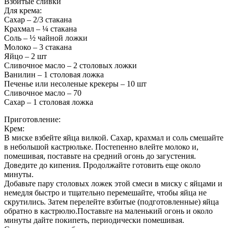
Взбитые сливки
Для крема:
Сахар – 2/3 стакана
Крахмал – ¼ стакана
Соль – ½ чайной ложки
Молоко – 3 стакана
Яйцо – 2 шт
Сливочное масло – 2 столовых ложки
Ванилин – 1 столовая ложка
Печенье или несоленые крекеры – 10 шт
Сливочное масло – 70
Сахар – 1 столовая ложка
Приготовление:
Крем:
В миске взбейте яйца вилкой.
Сахар, крахмал и соль смешайте
в небольшой кастрюльке. Постепенно влейте молоко и,
помешивая, поставьте на средний огонь до загустения.
Доведите до кипения. Продолжайте готовить еще около
минуты.
Добавьте пару столовых ложек этой смеси в миску с яйцами и
немедля быстро и тщательно перемешайте, чтобы яйца не
скрутились. Затем перелейте взбитые (подготовленные) яйца
обратно в кастрюлю.Поставьте на маленький огонь и около
минуты дайте покипеть, периодически помешивая.