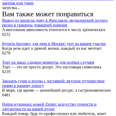
завтрак или ужин
загрузка...
Вам также может понравиться
Вывод из запоя на дому в Ярославле: медицинский подход,
риски и границы домашней помощи
Алкогольная зависимость относится к числу хронических
0
232
Купить бытовку для дачи в Москве: уют на вашем участке
Когда речь идет о дачной жизни, каждый из нас мечтает
0
278
Торт на заказ: сладкие моменты для особых случаев
Торт — это не просто десерт. Это настоящая символика
0
219
Заказать суши и роллы с доставкой: вкусное путешествие
прямо к вашему порогу
В мире, где время — ценнейший ресурс, а гастрономические
0
481
Набор кухонных ножей Zepter: искусство точности и
элегантности на вашей кухне
Каждый повар, будь то профессионал или любитель, знает