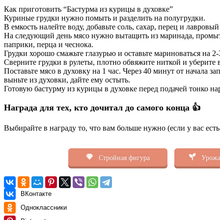
Как приготовить “Бастурма из курицы в духовке”
Куриные грудки нужно помыть и разделить на полугрудки.
В емкость налейте воду, добавьте соль, сахар, перец и лавров
На следующий день мясо нужно вытащить из маринада, промыть 
паприки, перца и чеснока.
Грудки хорошо смажьте глазурью и оставьте мариноваться на 2-3
Сверните грудки в рулеты, плотно обвяжите ниткой и уберите в
Поставьте мясо в духовку на 1 час. Через 40 минут от начала з
выньте из духовки, дайте ему остыть.
Готовую бастурму из курицы в духовке перед подачей тонко на
Награда для тех, кто дочитал до самого конца 👍
Выбирайте в награду то, что вам больше нужно (если у вас ест
Стройная фигура
Урожа
ВКонтакте
Одноклассники