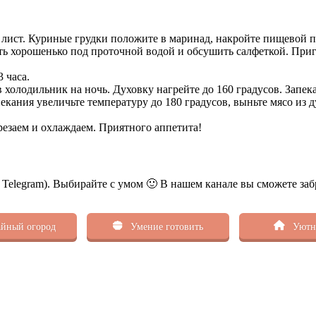
ый лист. Куриные грудки положите в маринад, накройте пищевой п
хорошенько под проточной водой и обсушить салфеткой. Пригото
 часа.
 холодильник на ночь. Духовку нагрейте до 160 градусов. Запек
апекания увеличьте температуру до 180 градусов, выньте мясо из
резаем и охлаждаем. Приятного аппетита!
ь Telegram). Выбирайте с умом 🙂 В нашем канале вы сможете заб
йный огород
Умение готовить
Уютн