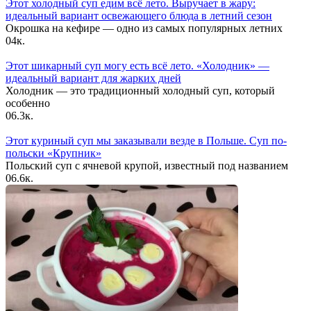
Этот холодный суп едим всё лето. Выручает в жару:
идеальный вариант освежающего блюда в летний сезон
Окрошка на кефире — одно из самых популярных летних
0
4к.
Этот шикарный суп могу есть всё лето. «Холодник» —
идеальный вариант для жарких дней
Холодник — это традиционный холодный суп, который
особенно
0
6.3к.
Этот куриный суп мы заказывали везде в Польше. Суп по-
польски «Крупник»
Польский суп с ячневой крупой, известный под названием
0
6.6к.