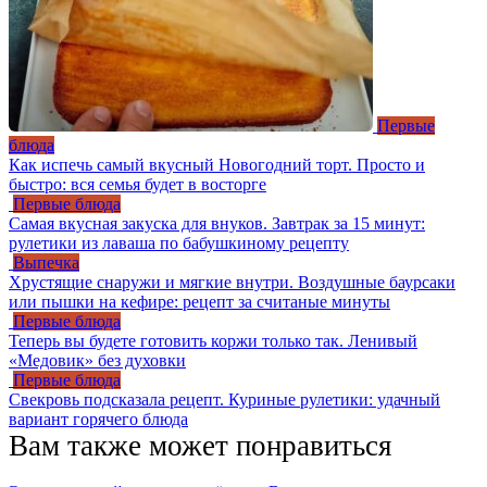
Первые
блюда
Как испечь самый вкусный Новогодний торт. Просто и
быстро: вся семья будет в восторге
Первые блюда
Самая вкусная закуска для внуков. Завтрак за 15 минут:
рулетики из лаваша по бабушкиному рецепту
Выпечка
Хрустящие снаружи и мягкие внутри. Воздушные баурсаки
или пышки на кефире: рецепт за считаные минуты
Первые блюда
Теперь вы будете готовить коржи только так. Ленивый
«Медовик» без духовки
Первые блюда
Свекровь подсказала рецепт. Куриные рулетики: удачный
вариант горячего блюда
Вам также может понравиться