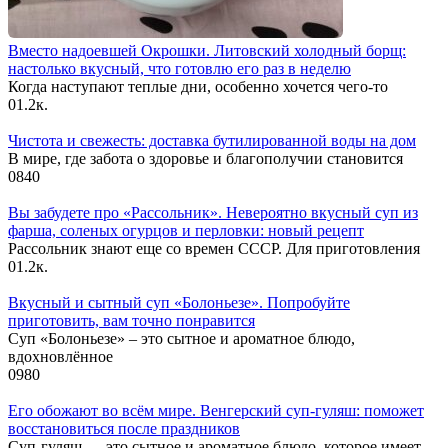
Вместо надоевшей Окрошки. Литовский холодный борщ:
настолько вкусный, что готовлю его раз в неделю
Когда наступают теплые дни, особенно хочется чего-то
0
1.2к.
Чистота и свежесть: доставка бутилированной воды на дом
В мире, где забота о здоровье и благополучии становится
0
840
Вы забудете про «Рассольник». Невероятно вкусный суп из
фарша, соленых огурцов и перловки: новый рецепт
Рассольник знают еще со времен СССР. Для приготовления
0
1.2к.
Вкусный и сытный cуп «Болоньезе». Попробуйте
приготовить, вам точно понравится
Суп «Болоньезе» – это сытное и ароматное блюдо,
вдохновлённое
0
980
Его обожают во всём мире. Венгерский суп-гуляш: поможет
восстановиться после праздников
Суп-гуляш — это сытное и ароматное блюдо, которое имеет