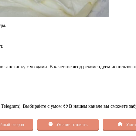
ды.
т.
запеканку с ягодами. В качестве ягод рекомендуем использоват
ь Telegram). Выбирайте с умом 🙂 В нашем канале вы сможете заб
йный огород
Умение готовить
Уютн