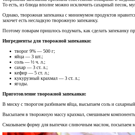
То есть, из блюда вполне можно исключить сахарный песок, м
Однако, творожная запеканка с минимумом продуктов нравится
захочет есть несладкую творожную запеканку.
Поэтому поварам пришлось подумать, как сделать запеканку п
Ингредиенты для творожной запеканки:
творог 9% — 500 г;
яйца — 3 шт.;
соль — ½ ч. л.;
сахар — 3 ст. л.;
кефир — 5 ст. л.;
кукурузный крахмал — 3 ст. л.;
ягоды.
Приготовление творожной запеканки:
В миску с творогом разбиваем яйца, высыпаем соль и сахарны
Высыпаем в творожную массу крахмал, смешиваем компоненты
Смазываем форму для выпечки сливочным маслом, посыпаем м