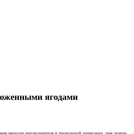
ороженными ягодами
чем меньше ингредиентов в творожной запеканке, тем лучше.