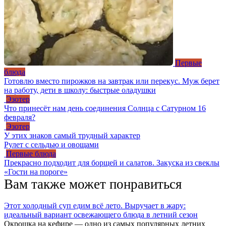
Первые
блюда
Готовлю вместо пирожков на завтрак или перекус. Муж берет
на работу, дети в школу: быстрые оладушки
Эзотер
Что принесёт нам день соединения Солнца с Сатурном 16
февраля?
Эзотер
У этих знаков самый трудный характер
Рулет с сельдью и овощами
Первые блюда
Прекрасно подходит для борщей и салатов. Закуска из свеклы
«Гости на пороге»
Вам также может понравиться
Этот холодный суп едим всё лето. Выручает в жару:
идеальный вариант освежающего блюда в летний сезон
Окрошка на кефире — одно из самых популярных летних