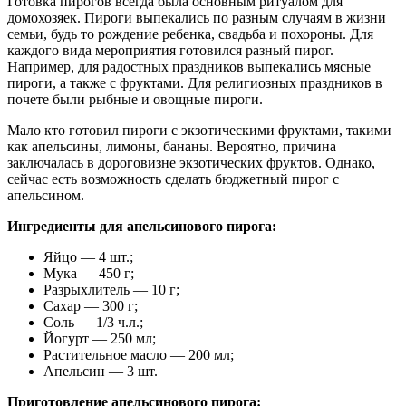
Готовка пирогов всегда была основным ритуалом для
домохозяек. Пироги выпекались по разным случаям в жизни
семьи, будь то рождение ребенка, свадьба и похороны. Для
каждого вида мероприятия готовился разный пирог.
Например, для радостных праздников выпекались мясные
пироги, а также с фруктами. Для религиозных праздников в
почете были рыбные и овощные пироги.
Мало кто готовил пироги с экзотическими фруктами, такими
как апельсины, лимоны, бананы. Вероятно, причина
заключалась в дороговизне экзотических фруктов. Однако,
сейчас есть возможность сделать бюджетный пирог с
апельсином.
Ингредиенты для апельсинового пирога:
Яйцо — 4 шт.;
Мука — 450 г;
Разрыхлитель — 10 г;
Сахар — 300 г;
Соль — 1/3 ч.л.;
Йогурт — 250 мл;
Растительное масло — 200 мл;
Апельсин — 3 шт.
Приготовление апельсинового пирога: