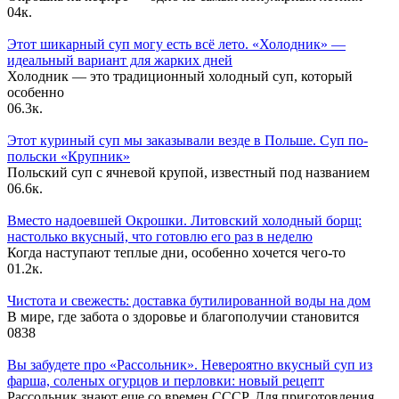
0
4к.
Этот шикарный суп могу есть всё лето. «Холодник» —
идеальный вариант для жарких дней
Холодник — это традиционный холодный суп, который
особенно
0
6.3к.
Этот куриный суп мы заказывали везде в Польше. Суп по-
польски «Крупник»
Польский суп с ячневой крупой, известный под названием
0
6.6к.
Вместо надоевшей Окрошки. Литовский холодный борщ:
настолько вкусный, что готовлю его раз в неделю
Когда наступают теплые дни, особенно хочется чего-то
0
1.2к.
Чистота и свежесть: доставка бутилированной воды на дом
В мире, где забота о здоровье и благополучии становится
0
838
Вы забудете про «Рассольник». Невероятно вкусный суп из
фарша, соленых огурцов и перловки: новый рецепт
Рассольник знают еще со времен СССР. Для приготовления