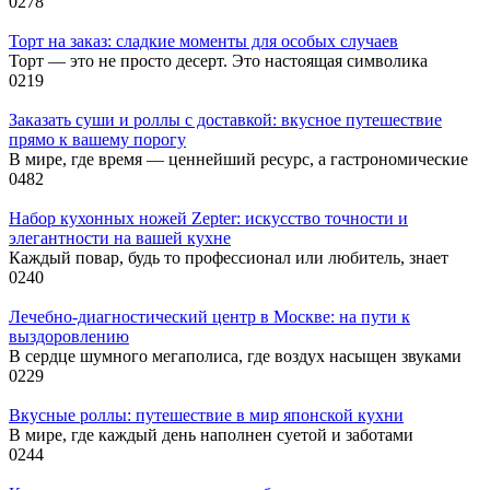
0
278
Торт на заказ: сладкие моменты для особых случаев
Торт — это не просто десерт. Это настоящая символика
0
219
Заказать суши и роллы с доставкой: вкусное путешествие
прямо к вашему порогу
В мире, где время — ценнейший ресурс, а гастрономические
0
482
Набор кухонных ножей Zepter: искусство точности и
элегантности на вашей кухне
Каждый повар, будь то профессионал или любитель, знает
0
240
Лечебно-диагностический центр в Москве: на пути к
выздоровлению
В сердце шумного мегаполиса, где воздух насыщен звуками
0
229
Вкусные роллы: путешествие в мир японской кухни
В мире, где каждый день наполнен суетой и заботами
0
244