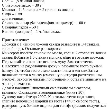
Соль – 1,5 чайной ложки
Сливочное масло – 30 г
Молоко – 1, 5 стакана + 2 столовых ложки
Яйцо – 1 шт
Для начинки:
Сливочный сыр (Филадельфия, например) – 100 г
Сахарная пудра – 50 г
Ваниль (экстракт) – 1 чайная ложка
Приготовление:
Дрожжи с 1 чайной ложкой сахара разведите в 1/4 стакана
теплой воды.
Оставьте растворятся.
Миксером взбейте сливочное масло, соль и 2 столовых ложки
сахара.Добавьте 1,5 стакана молока, яйцо и готовые дрожжи.
Перемешайте и начните всыпать муку. Замесите тесто.
Выложите на разделочную доску и разомните тесто руками
(минут 5), чтобы тесто стало эластичным и мягким.Затем
положите тесто в миску (смазанную изнутри растительным
маслом), закройте чистым полотенцем и оставьте минимум на
час подниматься.
Делаем начинку.Сливочный сыр взбиваем с сахаром,
ванилью. Охлаждаем в холодильнике (минут 30).
Духовку нагрейте до 200C. Как только тесто поднялось,
слепите небольшие шарики из теста (1=40 г сырого теста),
размером чуть больше шарика для гольфа (должно получиться