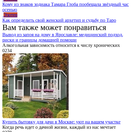
Кому из знаков зодиака Тамара Глоба пообещала звёздный час
осенью
Эзотер
Как определить свой женский архетип и судьбу по Таро
Вам также может понравиться
Вывод из запоя на дому в Ярославле: медицинский подход,
риски и границы домашней помощи
Алкогольная зависимость относится к числу хронических
0
234
Купить бытовку для дачи в Москве: уют на вашем участке
Когда речь идет о дачной жизни, каждый из нас мечтает