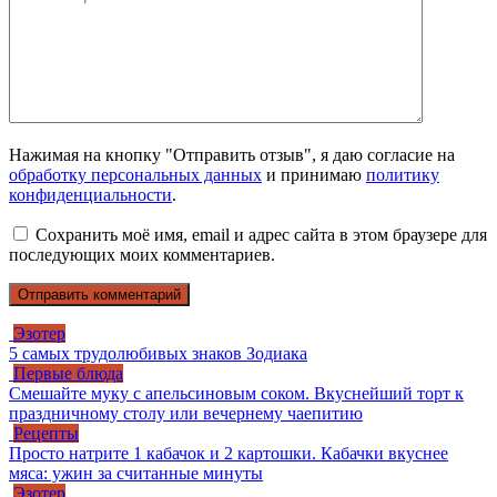
Нажимая на кнопку "Отправить отзыв", я даю согласие на
обработку персональных данных
и принимаю
политику
конфиденциальности
.
Сохранить моё имя, email и адрес сайта в этом браузере для
последующих моих комментариев.
Эзотер
5 самых трудолюбивых знаков Зодиака
Первые блюда
Смешайте муку с апельсиновым соком. Вкуснейший торт к
праздничному столу или вечернему чаепитию
Рецепты
Просто натрите 1 кабачок и 2 картошки. Кабачки вкуснее
мяса: ужин за считанные минуты
Эзотер