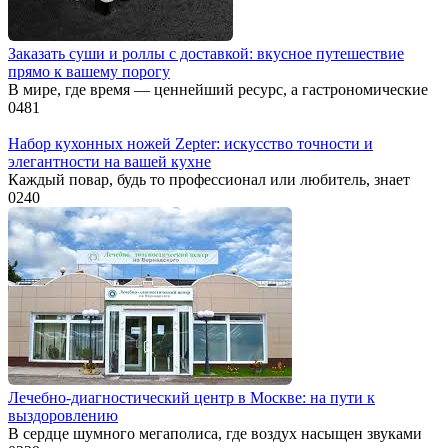
Заказать суши и роллы с доставкой: вкусное путешествие
прямо к вашему порогу
В мире, где время — ценнейший ресурс, а гастрономические
0
481
Набор кухонных ножей Zepter: искусство точности и
элегантности на вашей кухне
Каждый повар, будь то профессионал или любитель, знает
0
240
Лечебно-диагностический центр в Москве: на пути к
выздоровлению
В сердце шумного мегаполиса, где воздух насыщен звуками