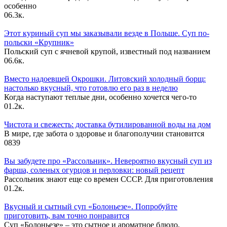
особенно
0
6.3к.
Этот куриный суп мы заказывали везде в Польше. Суп по-
польски «Крупник»
Польский суп с ячневой крупой, известный под названием
0
6.6к.
Вместо надоевшей Окрошки. Литовский холодный борщ:
настолько вкусный, что готовлю его раз в неделю
Когда наступают теплые дни, особенно хочется чего-то
0
1.2к.
Чистота и свежесть: доставка бутилированной воды на дом
В мире, где забота о здоровье и благополучии становится
0
839
Вы забудете про «Рассольник». Невероятно вкусный суп из
фарша, соленых огурцов и перловки: новый рецепт
Рассольник знают еще со времен СССР. Для приготовления
0
1.2к.
Вкусный и сытный cуп «Болоньезе». Попробуйте
приготовить, вам точно понравится
Суп «Болоньезе» – это сытное и ароматное блюдо,