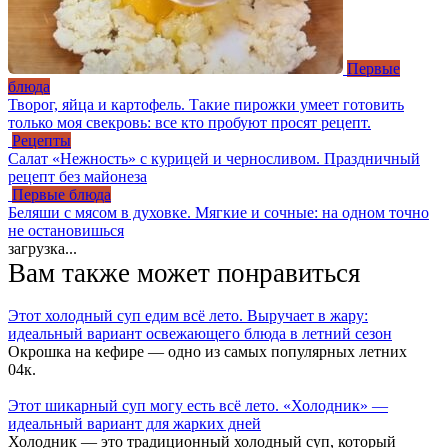
Первые
блюда
Творог, яйца и картофель. Такие пирожки умеет готовить
только моя свекровь: все кто пробуют просят рецепт.
Рецепты
Салат «Нежность» с курицей и черносливом. Праздничный
рецепт без майонеза
Первые блюда
Беляши с мясом в духовке. Мягкие и сочные: на одном точно
не остановишься
загрузка...
Вам также может понравиться
Этот холодный суп едим всё лето. Выручает в жару:
идеальный вариант освежающего блюда в летний сезон
Окрошка на кефире — одно из самых популярных летних
0
4к.
Этот шикарный суп могу есть всё лето. «Холодник» —
идеальный вариант для жарких дней
Холодник — это традиционный холодный суп, который