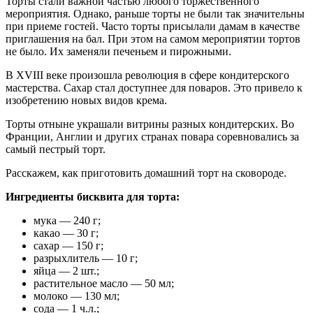
Торты стали важной частью любого торжественного
мероприятия. Однако, раньше торты не были так значительны
при приеме гостей. Часто торты присылали дамам в качестве
приглашения на бал. При этом на самом мероприятии тортов
не было. Их заменяли печеньем и пирожными.
В XVIII веке произошла революция в сфере кондитерского
мастерства. Сахар стал доступнее для поваров. Это привело к
изобретению новых видов крема.
Торты отныне украшали витрины разных кондитерских. Во
Франции, Англии и других странах повара соревновались за
самый пестрый торт.
Расскажем, как приготовить домашний торт на сковороде.
Ингредиенты бисквита для торта:
мука — 240 г;
какао — 30 г;
сахар — 150 г;
разрыхлитель — 10 г;
яйца — 2 шт.;
растительное масло — 50 мл;
молоко — 130 мл;
сода — 1 ч.л.;