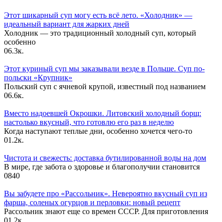
Этот шикарный суп могу есть всё лето. «Холодник» —
идеальный вариант для жарких дней
Холодник — это традиционный холодный суп, который
особенно
0
6.3к.
Этот куриный суп мы заказывали везде в Польше. Суп по-
польски «Крупник»
Польский суп с ячневой крупой, известный под названием
0
6.6к.
Вместо надоевшей Окрошки. Литовский холодный борщ:
настолько вкусный, что готовлю его раз в неделю
Когда наступают теплые дни, особенно хочется чего-то
0
1.2к.
Чистота и свежесть: доставка бутилированной воды на дом
В мире, где забота о здоровье и благополучии становится
0
840
Вы забудете про «Рассольник». Невероятно вкусный суп из
фарша, соленых огурцов и перловки: новый рецепт
Рассольник знают еще со времен СССР. Для приготовления
0
1.2к.