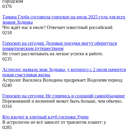
городском
0
376
Тамара Глоба составила гороскоп на июль 2025 года для всех
знаков Зодиака
Что ждёт нас в июле? Отвечает известный российский
0
218
Гороскоп на сегодня: Деловые поездки могут обернуться
романтическим путешествием
Не стоит рассчитывать на легкие успехи в работе.
0
235
Астролог назвала знак Зодиака, у которого с 2 июля начнется
новая счастливая жизнь
Астролог Василиса Володина предрекает Водолеям период
0
240
Гороскоп на сегодня: Не горячись и сохраняй самообладание
Переживаний и волнений может быть больше, чем обычно.
0
316
Кто входит в элитный клуб госпожи Удачи
В астрологии не всё зависит от транзитов планет: у
0
285