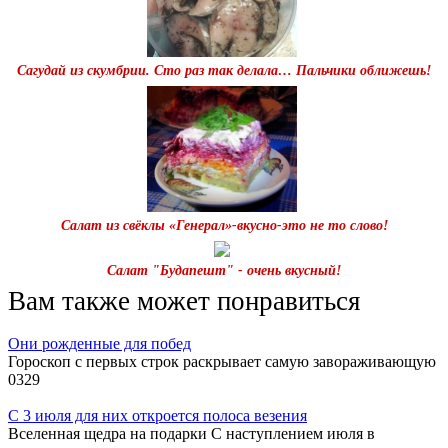
Сагудай из скумбрии. Сто раз так делала… Пальчики оближешь!
Салат из свёклы «Генерал»-вкусно-это не то слово!
Салат "Будапешт" - очень вкусный!
Вам также может понравиться
Они рожденные для побед
Гороскоп с первых строк раскрывает самую завораживающую
0
329
С 3 июля для них откроется полоса везения
Вселенная щедра на подарки С наступлением июля в