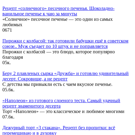
Рецепт «солнечного» песочного печенья. Шоколадно-
ванильное печенье к чаю за минуты
«Солнечное» песочное печенье — это один из самых
любимых
0
671
Пирожки с колбасой: так готовили бабушки ещё в советском
союзе.. Муж съедает по 10 штук и не поправляется
Пирожки с колбасой — это блюдо, которое популярно
благодаря
0
5к.
Беру 2 плавленых сырка «Дружба» и готовлю удивительный
десерт. Сокровище, а не рецепт
С детства мы привыкли есть с чаем вкусное печенье.
0
5.6к.
«Наполеон» из готового слоеного теста. Самый удачный
рецепт знаменитого десерта
Торт «Наполеон» — это классическое и любимое многими
0
7.6к.
Дежурный торт «3 стакана». Рецепт без пропитки: всё
перемешиваю и в духовку