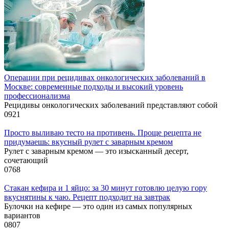
Операции при рецидивах онкологических заболеваний в
Москве: современные подходы и высокий уровень
профессионализма
Рецидивы онкологических заболеваний представляют собой
0
921
Просто выливаю тесто на противень. Проще рецепта не
придумаешь: вкусный рулет с заварным кремом
Рулет с заварным кремом — это изысканный десерт,
сочетающий
0
768
Стакан кефира и 1 яйцо: за 30 минут готовлю целую гору
вкуснятины к чаю. Рецепт подходит на завтрак
Булочки на кефире — это один из самых популярных
вариантов
0
807