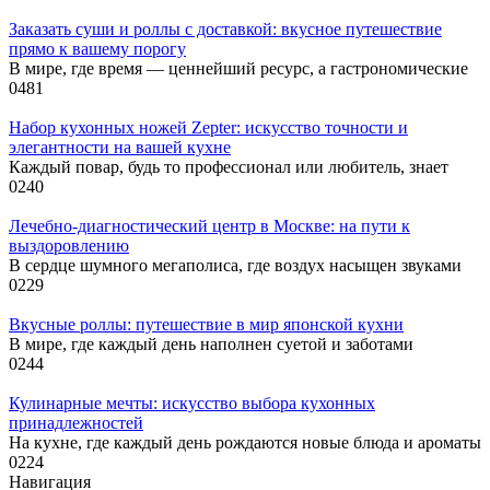
Заказать суши и роллы с доставкой: вкусное путешествие
прямо к вашему порогу
В мире, где время — ценнейший ресурс, а гастрономические
0
481
Набор кухонных ножей Zepter: искусство точности и
элегантности на вашей кухне
Каждый повар, будь то профессионал или любитель, знает
0
240
Лечебно-диагностический центр в Москве: на пути к
выздоровлению
В сердце шумного мегаполиса, где воздух насыщен звуками
0
229
Вкусные роллы: путешествие в мир японской кухни
В мире, где каждый день наполнен суетой и заботами
0
244
Кулинарные мечты: искусство выбора кухонных
принадлежностей
На кухне, где каждый день рождаются новые блюда и ароматы
0
224
Навигация