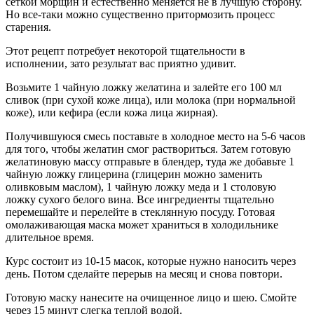
сеткой морщин и естественно меняется не в лучшую сторону.
Но все-таки можно существенно притормозить процесс
старения.
Этот рецепт потребует некоторой тщательности в
исполнении, зато результат вас приятно удивит.
Возьмите 1 чайную ложку желатина и залейте его 100 мл
сливок (при сухой коже лица), или молока (при нормальной
коже), или кефира (если кожа лица жирная).
Получившуюся смесь поставьте в холодное место на 5-6 часов
для того, чтобы желатин смог раствориться. Затем готовую
желатиновую массу отправьте в блендер, туда же добавьте 1
чайную ложку глицерина (глицерин можно заменить
оливковым маслом), 1 чайную ложку меда и 1 столовую
ложку сухого белого вина. Все ингредиенты тщательно
перемешайте и перелейте в стеклянную посуду. Готовая
омолаживающая маска может храниться в холодильнике
длительное время.
Курс состоит из 10-15 масок, которые нужно наносить через
день. Потом сделайте перерыв на месяц и снова повтори.
Готовую маску нанесите на очищенное лицо и шею. Смойте
через 15 минут слегка теплой водой.