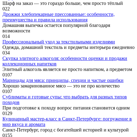
Шарф на заказ — это гораздо больше, чем просто тёплый
0
22
Дрожжи хлебопекарные прессованные: особенности,
преимущества и правила использования
Домашняя выпечка остается популярной благодаря
возможности
0
14
Профессиональный уход за текстильными изделиями
Одежда, домашний текстиль и предметы интерьера ежедневно
0
34
Скупка элитного алкоголя: особенности оценки и продажи
коллекционных напитков
Элитный алкоголь является не просто напитком, а предметом
0
107
Маринады для мяса: принципы, специи и частые ошибки
Хорошо замаринованное мясо — это не про количество
0
107
Сублиматы и готовые супы: что выбрать для разных типов
походов
При подготовке к походу вопрос питания становится одним
0
129
Кулинарный мастер-класс в Санкт-Петербурге: погружение в
мир вкуса и аромата
Санкт-Петербург, город с богатейшей историей и культурой
0
155