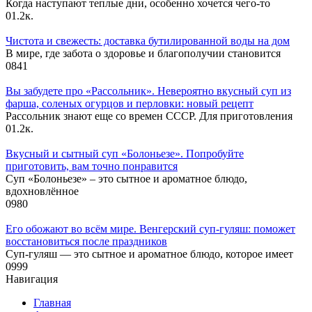
Когда наступают теплые дни, особенно хочется чего-то
0
1.2к.
Чистота и свежесть: доставка бутилированной воды на дом
В мире, где забота о здоровье и благополучии становится
0
841
Вы забудете про «Рассольник». Невероятно вкусный суп из
фарша, соленых огурцов и перловки: новый рецепт
Рассольник знают еще со времен СССР. Для приготовления
0
1.2к.
Вкусный и сытный cуп «Болоньезе». Попробуйте
приготовить, вам точно понравится
Суп «Болоньезе» – это сытное и ароматное блюдо,
вдохновлённое
0
980
Его обожают во всём мире. Венгерский суп-гуляш: поможет
восстановиться после праздников
Суп-гуляш — это сытное и ароматное блюдо, которое имеет
0
999
Навигация
Главная