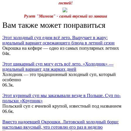
гостей!
Рулет "Мимоза" - самый вкусный из лаваша
Вам также может понравиться
Этот холодный суп едим всё лето. Выручает в жару:
идеальный вариант освежающего блюда в летний сезон
Окрошка на кефире — одно из самых популярных летних
0
4к.
Этот шикарный суп могу есть всё лето. «Холодник» —
идеальный вариант для жарких дней
Холодник — это традиционный холодный суп, который
особенно
0
6.3к.
Этот куриный суп мы заказывали везде в Польше. Суп по-
польски «Крупник»
Польский суп с ячневой крупой, известный под названием
0
6.6к.
Вместо надоевшей Окрошки. Литовский холодный борщ:
настолько вкусный, что готовлю его раз в неделю