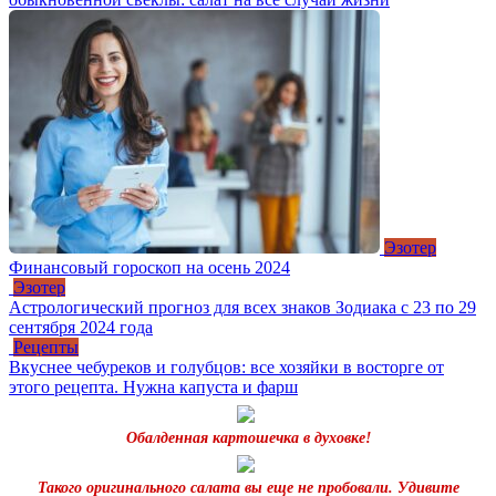
Эзотер
Финансовый гороскоп на осень 2024
Эзотер
Астрологический прогноз для всех знаков Зодиака с 23 по 29
сентября 2024 года
Рецепты
Вкуснее чебуреков и голубцов: все хозяйки в восторге от
этого рецепта. Нужна капуста и фарш
Обалденная картошечка в духовке!
Такого оригинального салата вы еще не пробовали. Удивите