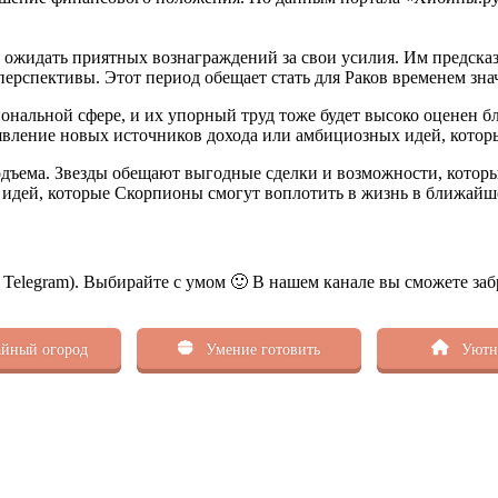
ут ожидать приятных вознаграждений за свои усилия. Им предс
ерспективы. Этот период обещает стать для Раков временем зн
иональной сфере, и их упорный труд тоже будет высоко оценен бл
явление новых источников дохода или амбициозных идей, котор
одъема. Звезды обещают выгодные сделки и возможности, котор
 идей, которые Скорпионы смогут воплотить в жизнь в ближайш
ь Telegram). Выбирайте с умом 🙂 В нашем канале вы сможете заб
йный огород
Умение готовить
Уютн