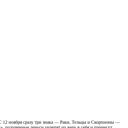
 С 12 ноября сразу три знака — Раки, Тельцы и Скорпионы —
 полученные деньги укрепят их веру в себя и принесут