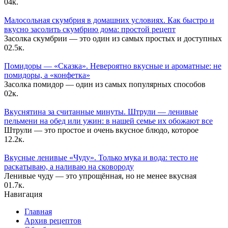
0
4к.
Малосольная скумбрия в домашних условиях. Как быстро и
вкусно засолить скумбрию дома: простой рецепт
Засолка скумбрии — это один из самых простых и доступных
0
2.5к.
Помидоры — «Сказка». Невероятно вкусные и ароматные: не
помидоры, а «конфетка»
Засолка помидор — один из самых популярных способов
0
2к.
Вкуснятина за считанные минуты. Штрули — ленивые
пельмени на обед или ужин: в нашей семье их обожают все
Штрули — это простое и очень вкусное блюдо, которое
1
2.2к.
Вкусные ленивые «Чуду». Только мука и вода: тесто не
раскатываю, а наливаю на сковороду
Ленивые чуду — это упрощённая, но не менее вкусная
0
1.7к.
Навигация
Главная
Архив рецептов