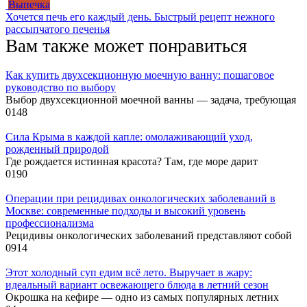
Выпечка
Хочется печь его каждый день. Быстрый рецепт нежного
рассыпчатого печенья
Вам также может понравиться
Как купить двухсекционную моечную ванну: пошаговое
руководство по выбору
Выбор двухсекционной моечной ванны — задача, требующая
0
148
Сила Крыма в каждой капле: омолаживающий уход,
рожденный природой
Где рождается истинная красота? Там, где море дарит
0
190
Операции при рецидивах онкологических заболеваний в
Москве: современные подходы и высокий уровень
профессионализма
Рецидивы онкологических заболеваний представляют собой
0
914
Этот холодный суп едим всё лето. Выручает в жару:
идеальный вариант освежающего блюда в летний сезон
Окрошка на кефире — одно из самых популярных летних