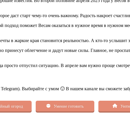
хорошие известия. Во второй половине апреля 2025 года у Весов 
рое даст старт чему-то очень важному. Радость накроет счастлив
акой подход поможет Весам оказаться в нужное время в нужном м
 мечты в жаркие края становится реальностью. А кто-то услышит 
о принесут облегчение и дадут новые силы. Главное, не проспат
когда просто отпустил ситуацию. В апреле вам нужно проще смотр
ь Telegram). Выбирайте с умом 🙂 В нашем канале вы сможете заб
йный огород
Умение готовить
Уютн