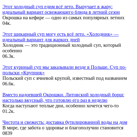
Этот холодный суп едим всё лето. Выручает в жару:
идеальный вариант освежающего блюда в летний сезон
Окрошка на кефире — одно из самых популярных летних
0
4к.
Этот шикарный суп могу есть всё лето. «Холодник» —
идеальный вариант для жарких дней
Холодник — это традиционный холодный суп, который
особенно
0
6.3к.
Этот куриный суп мы заказывали везде в Польше. Суп по-
польски «Крупник»
Польский суп с ячневой крупой, известный под названием
0
6.6к.
Вместо надоевшей Окрошки. Литовский холодный борщ:
настолько вкусный, что готовлю его раз в неделю
Когда наступают теплые дни, особенно хочется чего-то
0
1.2к.
Чистота и свежесть: доставка бутилированной воды на дом
В мире, где забота о здоровье и благополучии становится
0
839