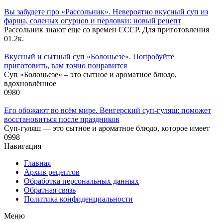
Вы забудете про «Рассольник». Невероятно вкусный суп из
фарша, соленых огурцов и перловки: новый рецепт
Рассольник знают еще со времен СССР. Для приготовления
0
1.2к.
Вкусный и сытный cуп «Болоньезе». Попробуйте
приготовить, вам точно понравится
Суп «Болоньезе» – это сытное и ароматное блюдо,
вдохновлённое
0
980
Его обожают во всём мире. Венгерский суп-гуляш: поможет
восстановиться после праздников
Суп-гуляш — это сытное и ароматное блюдо, которое имеет
0
998
Навигация
Главная
Архив рецептов
Обработка персональных данных
Обратная связь
Политика конфиденциальности
Меню