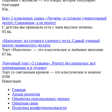
Пирожки с колбасой — это блюдо, которое популярно
благодаря
0
5к.
Беру 2 плавленых сырка «Дружба» и готовлю удивительный
десерт. Сокровище, а не рецепт
С детства мы привыкли есть с чаем вкусное печенье.
0
5.6к.
«Наполеон» из готового слоеного теста. Самый удачный
рецепт знаменитого десерта
Торт «Наполеон» — это классическое и любимое многими
0
7.6к.
Дежурный торт «3 стакана». Рецепт без пропитки: всё
перемешиваю и в духовку
Торт со сметанным кремом — это классическое и нежное
0
596
Навигация
Главная
Архив рецептов
Обработка персональных данных
Обратная связь
Политика конфиденциальности