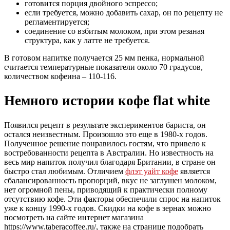
готовится порция двойного эспрессо;
если требуется, можно добавить сахар, он по рецепту не
регламентируется;
соединение со взбитым молоком, при этом резаная
структура, как у латте не требуется.
В готовом напитке получается 25 мм пенка, нормальной
считается температурные показатели около 70 градусов,
количеством кофеина – 110-116.
Немного истории кофе flat white
Появился рецепт в результате экспериментов бариста, он
остался неизвестным. Произошло это еще в 1980-х годов.
Полученное решение понравилось гостям, что привело к
востребованности рецепта в Австралии. Но известность на
весь мир напиток получил благодаря Британии, в стране он
быстро стал любимым. Отличием
флэт уайт кофе
является
сбалансированность пропорций, вкус не заглушен молоком,
нет огромной пены, приводящий к практически полному
отсутствию кофе. Эти факторы обеспечили спрос на напиток
уже к концу 1990-х годов. Скидки на кофе в зернах можно
посмотреть на сайте интернет магазина
https://www.taberacoffee.ru/, также на странице подобрать