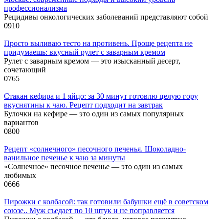
профессионализма
Рецидивы онкологических заболеваний представляют собой
0
910
Просто выливаю тесто на противень. Проще рецепта не
придумаешь: вкусный рулет с заварным кремом
Рулет с заварным кремом — это изысканный десерт,
сочетающий
0
765
Стакан кефира и 1 яйцо: за 30 минут готовлю целую гору
вкуснятины к чаю. Рецепт подходит на завтрак
Булочки на кефире — это один из самых популярных
вариантов
0
800
Рецепт «солнечного» песочного печенья. Шоколадно-
ванильное печенье к чаю за минуты
«Солнечное» песочное печенье — это один из самых
любимых
0
666
Пирожки с колбасой: так готовили бабушки ещё в советском
союзе.. Муж съедает по 10 штук и не поправляется