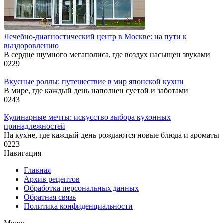
Лечебно-диагностический центр в Москве: на пути к
выздоровлению
В сердце шумного мегаполиса, где воздух насыщен звуками
0
229
Вкусные роллы: путешествие в мир японской кухни
В мире, где каждый день наполнен суетой и заботами
0
243
Кулинарные мечты: искусство выбора кухонных
принадлежностей
На кухне, где каждый день рождаются новые блюда и ароматы
0
223
Навигация
Главная
Архив рецептов
Обработка персональных данных
Обратная связь
Политика конфиденциальности
Меню