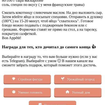
80-100 г сыра маскарпоне
соль, специи по вкусу ( у меня французские травы)
Смазать кокотницу сливочным маслом. На дно выложить сыр.
Затем вбейте яйцо и посыпьте специями. Отправить в духовку
(180°С) на 15-20 минут, чтоб яйцо "схватилось".
Готовое
блюдо можно подавать с поджареным беконом или с
гренками. Формочки ставят не прямо на стол, а на тарелку,
покрытую салфеткой.
Bon Appétit!
Награда для тех, кто дочитал до самого конца 👍
Выбирайте в награду то, что вам больше нужно (если у вас
есть Telegram). Выбирайте с умом 🙂 В нашем канале вы
сможете забрать подарок, который поможет этого достичь.
Стройная фигура
Урожайный огород
Умение готовить
Уютный дом