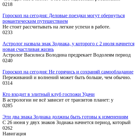
0
218
Гороскоп на сегодня: Деловые поездки могут обернуться
романтическим путешествием
Не стоит рассчитывать на легкие успехи в работе.
0
233
Астролог назвала знак Зодиака, у которого с 2 июля начнется
новая счастливая жизнь
Астролог Василиса Володина предрекает Водолеям период
0
240
Гороскоп на сегодня: Не горячись и сохраняй самообладание
Переживаний и волнений может быть больше, чем обычно.
0
314
Кто входит в элитный клуб госпожи Удачи
В астрологии не всё зависит от транзитов планет: у
0
285
Эти два знака Зодиака должны быть готовы к изменениям
С 26 июня у двух знаков Зодиака начнется период, который
0
262
Навигация