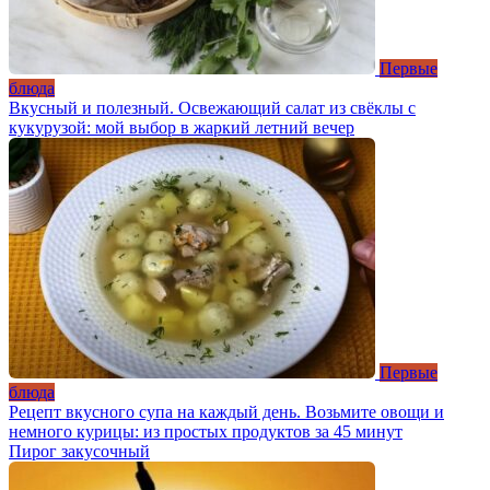
Первые
блюда
Вкусный и полезный. Освежающий салат из свёклы с
кукурузой: мой выбор в жаркий летний вечер
Первые
блюда
Рецепт вкусного супа на каждый день. Возьмите овощи и
немного курицы: из простых продуктов за 45 минут
Пирог закусочный