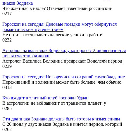
знаков Зодиака
Что ждёт нас в июле? Отвечает известный российский
0
217
Гороскоп на сегодня: Деловые поездки могут обернуться
романтическим путешествием
Не стоит рассчитывать на легкие успехи в работе.
0
232
Астролог назвала знак Зодиака, у которого с 2 июля начнется
новая счастливая жизнь
Астролог Василиса Володина предрекает Водолеям период
0
239
Гороскоп на сегодня: Не горячись и сохраняй самообладание
Переживаний и волнений может быть больше, чем обычно.
0
313
Кто входит в элитный клуб госпожи Удачи
В астрологии не всё зависит от транзитов планет: у
0
285
Эти два знака Зодиака должны быть готовы к изменениям
С 26 июня у двух знаков Зодиака начнется период, который
0
262