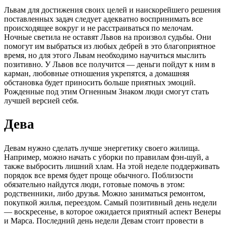
Львам для достижения своих целей и наискорейшего решения
поставленных задач следует адекватно воспринимать все
происходящее вокруг и не расстраиваться по мелочам.
Ночные светила не оставят Львов на произвол судьбы. Они
помогут им выбраться из любых дебрей в это благоприятное
время, но для этого Львам необходимо научиться мыслить
позитивно. У Львов все получится — деньги пойдут к ним в
карман, любовные отношения укрепятся, а домашняя
обстановка будет приносить больше приятных эмоций.
Рожденные под этим Огненным Знаком люди смогут стать
лучшей версией себя.
Дева
Девам нужно сделать лучше энергетику своего жилища.
Например, можно начать с уборки по правилам фэн-шуй, а
также выбросить лишний хлам. На этой неделе поддерживать
порядок все время будет проще обычного. Поблизости
обязательно найдутся люди, готовые помочь в этом:
родственники, либо друзья. Можно заниматься ремонтом,
покупкой жилья, переездом. Самый позитивный день недели
— воскресенье, в которое ожидается приятный аспект Венеры
и Марса. Последний день недели Девам стоит провести в