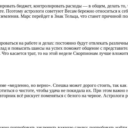
нировать бюджет, контролировать расходы — в общем, делать то
рте. Поэтому астрологи советуют Весам бережно относиться к с
земления. Марс перейдет в Знак Тельца, что станет причиной п
оваться на работе и делах: постоянно будут отвлекать различны
лад и повысить шансы на успех поможет общение с представител
 Что касается трат, то на этой неделе Скорпионам лучше вложит
ме «медленно, но верно». Спешка может дорого стоить, так как
титься о чистоте, чтобы удача не покидала их. При этом важно н
вторник всё рискует поменяться с белого на черное. Астрологи
ожно попробовать заключить важную сделку, попробовать найти 