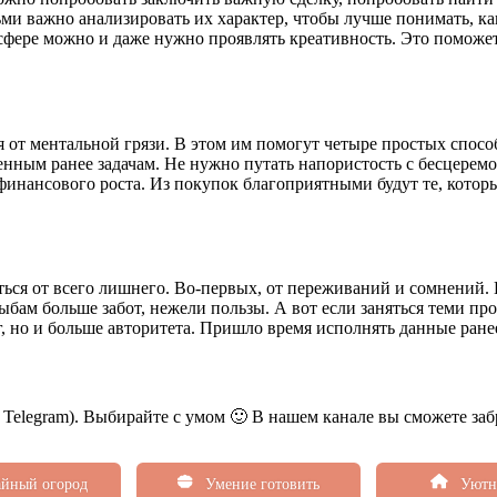
ьми важно анализировать их характер, чтобы лучше понимать, к
 сфере можно и даже нужно проявлять креативность. Это помож
 от ментальной грязи. В этом им помогут четыре простых способ
вленным ранее задачам. Не нужно путать напористость с бесцер
инансового роста. Из покупок благоприятными будут те, котор
ься от всего лишнего. Во-первых, от переживаний и сомнений. 
ыбам больше забот, нежели пользы. А вот если заняться теми пр
ег, но и больше авторитета. Пришло время исполнять данные ране
ь Telegram). Выбирайте с умом 🙂 В нашем канале вы сможете заб
йный огород
Умение готовить
Уютн