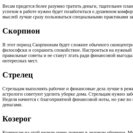
Весам придется более разумно тратить деньги, тщательнее пла
успехов в работе нужно будет позаботиться о душевном комфо
мыслей лучше сразу пользоваться специальными практиками за
Скорпион
В этот период Скорпионам будет сложнее обычного сконцентрир
философски и сохранить спокойствие. Настроиться на нужный 
правильные советы и не станут лгать ради финансовой выгоды.
интересных мест.
Стрелец
Стрельцам выполнять рабочие и финансовые дела лучше в режи
астрологи советуют уделить уборке дома. Стрельцам нужно забо
Неделя начнется с благоприятной финансовой ноты, но уже во 
деньгами.
Козерог
Козерогам на этой неделе очень повезет в деловом общении. М