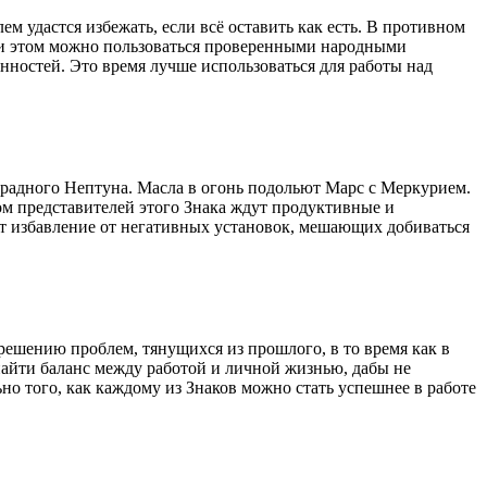
 удастся избежать, если всё оставить как есть. В противном
ри этом можно пользоваться проверенными народными
ностей. Это время лучше использоваться для работы над
градного Нептуна. Масла в огонь подольют Марс с Меркурием.
ом представителей этого Знака ждут продуктивные и
т избавление от негативных установок, мешающих добиваться
решению проблем, тянущихся из прошлого, в то время как в
найти баланс между работой и личной жизнью, дабы не
но того, как каждому из Знаков можно стать успешнее в работе