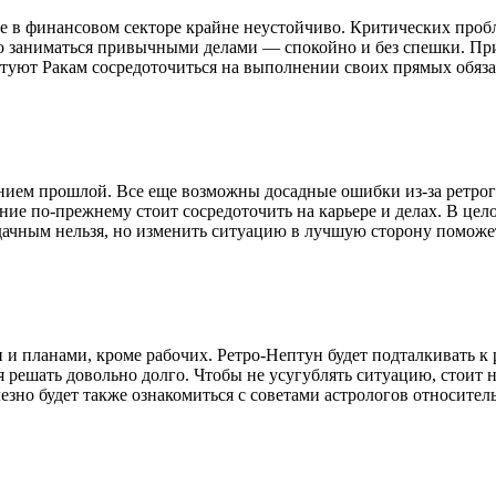
 в финансовом секторе крайне неустойчиво. Критических проблем
жно заниматься привычными делами — спокойно и без спешки. П
уют Ракам сосредоточиться на выполнении своих прямых обязан
ением прошлой. Все еще возможны досадные ошибки из-за ретро
ие по-прежнему стоит сосредоточить на карьере и делах. В цел
дачным нельзя, но изменить ситуацию в лучшую сторону поможе
и планами, кроме рабочих. Ретро-Нептун будет подталкивать к 
 решать довольно долго. Чтобы не усугублять ситуацию, стоит 
зно будет также ознакомиться с советами астрологов относитель