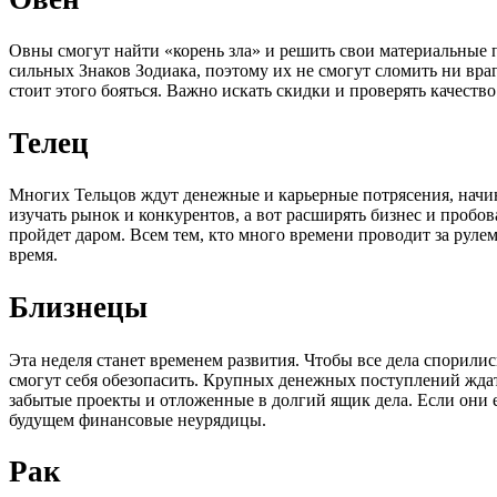
Овны смогут найти «корень зла» и решить свои материальные п
сильных Знаков Зодиака, поэтому их не смогут сломить ни враг
стоит этого бояться. Важно искать скидки и проверять качест
Телец
Многих Тельцов ждут денежные и карьерные потрясения, начин
изучать рынок и конкурентов, а вот расширять бизнес и пробова
пройдет даром. Всем тем, кто много времени проводит за руле
время.
Близнецы
Эта неделя станет временем развития. Чтобы все дела спорилис
смогут себя обезопасить. Крупных денежных поступлений ждать
забытые проекты и отложенные в долгий ящик дела. Если они е
будущем финансовые неурядицы.
Рак