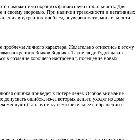
, что поможет им сохранить финансовую стабильность. Для
ебе и своему здоровью. При наличии тревожности и негативных
оявления внутренних проблем, неуверенности, мнительности.
е проблемы личного характера. Желательно отнестись к этому
ями искренних Знаков Зодиака. Такие люди будут давать
ься в создание хорошего настроения, посещение новых
 любая ошибка приведет к потере денег. Особое внимание
е допускать ошибок, из-за которых деньги уходят из дома.
 рекомендуют быть чуточку осмотрительнее в обращении с
новую работу, сходить на собеседование. Также есть шанс