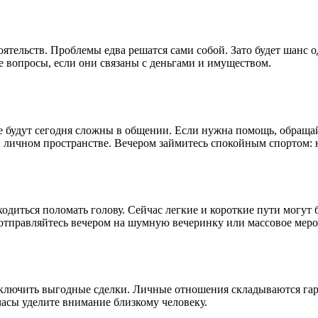
тоятельств. Проблемы едва решатся сами собой. Зато будет шанс
 вопросы, если они связаны с деньгами и имуществом.
е будут сегодня сложны в общении. Если нужна помощь, обраща
 личном пространстве. Вечером займитесь спокойным спортом: 
ходиться поломать голову. Сейчас легкие и короткие пути могу
 отправляйтесь вечером на шумную вечеринку или массовое меро
 заключить выгодные сделки. Личные отношения складываются г
часы уделите внимание близкому человеку.