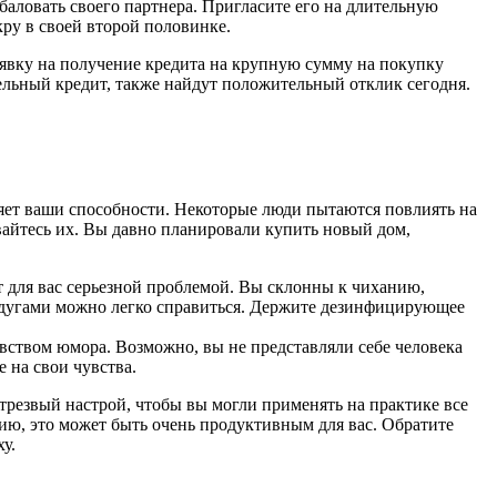
баловать своего партнера. Пригласите его на длительную
кру в своей второй половинке.
заявку на получение кредита на крупную сумму на покупку
тельный кредит, также найдут положительный отклик сегодня.
яет ваши способности. Некоторые люди пытаются повлиять на
вайтесь их. Вы давно планировали купить новый дом,
т для вас серьезной проблемой. Вы склонны к чиханию,
недугами можно легко справиться. Держите дезинфицирующее
вством юмора. Возможно, вы не представляли себе человека
е на свои чувства.
 трезвый настрой, чтобы вы могли применять на практике все
ию, это может быть очень продуктивным для вас. Обратите
у.