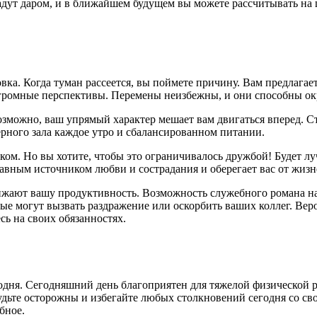
адут даром, и в ближайшем будущем вы можете рассчитывать на
вка. Когда туман рассеется, вы поймете причину. Вам предлагает
огромные перспективы. Перемены неизбежны, и они способны окр
можно, ваш упрямый характер мешает вам двигаться вперед. Ста
рного зала каждое утро и сбалансированном питании.
ком. Но вы хотите, чтобы это ограничивалось дружбой! Будет лу
 главным источником любви и сострадания и оберегает вас от жи
жают вашу продуктивность. Возможность служебного романа на 
ые могут вызвать раздражение или оскорбить ваших коллег. Вер
есь на своих обязанностях.
одня. Сегодняшний день благоприятен для тяжелой физической р
Будьте осторожны и избегайте любых столкновений сегодня со с
бное.