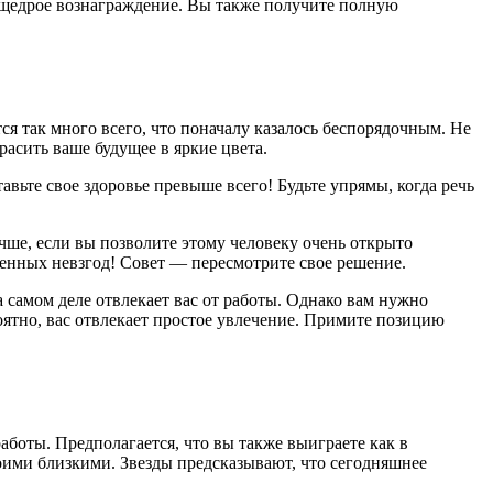
 щедрое вознаграждение. Вы также получите полную
ся так много всего, что поначалу казалось беспорядочным. Не
асить ваше будущее в яркие цвета.
вьте свое здоровье превыше всего! Будьте упрямы, когда речь
чше, если вы позволите этому человеку очень открыто
зненных невзгод! Совет — пересмотрите свое решение.
самом деле отвлекает вас от работы. Однако вам нужно
оятно, вас отвлекает простое увлечение. Примите позицию
аботы. Предполагается, что вы также выиграете как в
воими близкими. Звезды предсказывают, что сегодняшнее