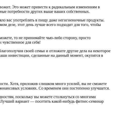
ревожит. Это может привести к радикальным изменениям в
льные потребности других выше ваших собственных.
ляло вас употреблять в пищу даже негигиеничные продукты.
ом деле, этот день лучше всего подходит для того, чтобы
можете, то не принимайте чью-либо сторону, просто
 чувственное для себя!
агополучия своей семьи и отложите другие дела на некоторое
 ваши инвестиции, сделанные на данный момент, окупятся в
ности. Хотя, приложив слишком много усилий, вы не сможете
о финансовых условиях. Со временем они постепенно улучшатся.
дностям, поскольку вы можете столкнуться со многими
у! Лучший вариант — посетить какой-нибудь фитнес-семинар