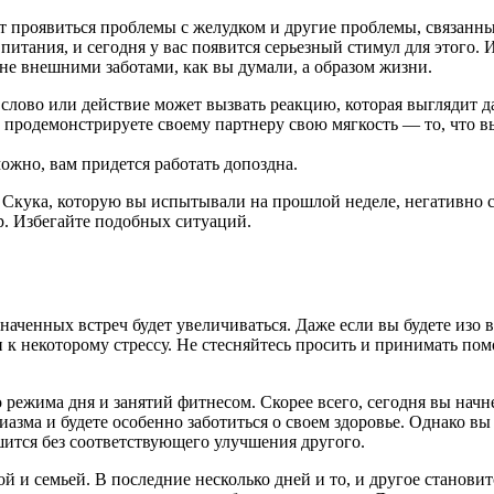
гут проявиться проблемы с желудком и другие проблемы, связанн
питания, и сегодня у вас появится серьезный стимул для этого
не внешними заботами, как вы думали, а образом жизни.
лово или действие может вызвать реакцию, которая выглядит да
продемонстрируете своему партнеру свою мягкость — то, что вы 
ожно, вам придется работать допоздна.
. Скука, которую вы испытывали на прошлой неделе, негативно с
р. Избегайте подобных ситуаций.
наченных встреч будет увеличиваться. Даже если вы будете изо в
сти к некоторому стрессу. Не стесняйтесь просить и принимать 
о режима дня и занятий фитнесом. Скорее всего, сегодня вы на
азма и будете особенно заботиться о своем здоровье. Однако в
шится без соответствующего улучшения другого.
й и семьей. В последние несколько дней и то, и другое становит