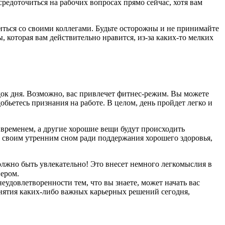
средоточиться на рабочих вопросах прямо сейчас, хотя вам
риться со своими коллегами. Будьте осторожны и не принимайте
 которая вам действительно нравится, из-за каких-то мелких
ядок дня. Возможно, вас привлечет фитнес-режим. Вы можете
бьетесь признания на работе. В целом, день пройдет легко и
временем, а другие хорошие вещи будут происходить
йте своим утренним сном ради поддержания хорошего здоровья,
олжно быть увлекательно! Это внесет немного легкомыслия в
нером.⠀
еудовлетворенности тем, что вы знаете, может начать вас
ринятия каких-либо важных карьерных решений сегодня,