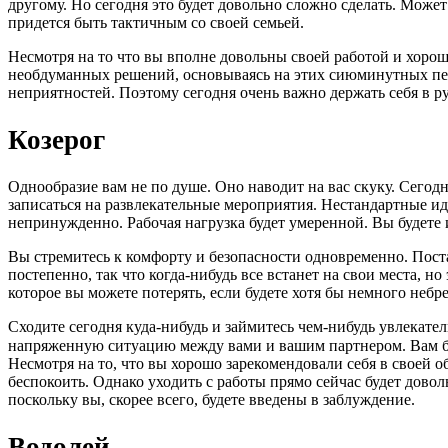
другому. Но сегодня это будет довольно сложно сделать. Может
придется быть тактичным со своей семьей.
Несмотря на то что вы вполне довольны своей работой и хорош
необдуманных решений, основываясь на этих сиюминутных переж
неприятностей. Поэтому сегодня очень важно держать себя в ру
Козерог
Однообразие вам не по душе. Оно наводит на вас скуку. Сегод
записаться на развлекательные мероприятия. Нестандартные иде
непринужденно. Рабочая нагрузка будет умеренной. Вы будете 
Вы стремитесь к комфорту и безопасности одновременно. Пост
постепенно, так что когда-нибудь все встанет на свои места, 
которое вы можете потерять, если будете хотя бы немного неб
Сходите сегодня куда-нибудь и займитесь чем-нибудь увлекате
напряженную ситуацию между вами и вашим партнером. Вам бу
Несмотря на то, что вы хорошо зарекомендовали себя в своей о
беспокоить. Однако уходить с работы прямо сейчас будет дово
поскольку вы, скорее всего, будете введены в заблуждение.
Водолей