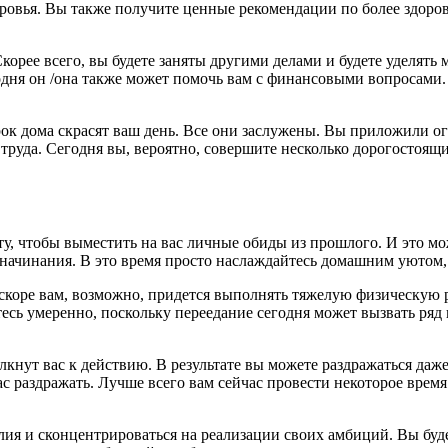
ровья. Вы также получите ценные рекомендации по более здоро
корее всего, вы будете заняты другими делами и будете уделять
ня он /она также может помочь вам с финансовыми вопросами. 
к дома скрасят ваш день. Все они заслужены. Вы приложили огро
 труда. Сегодня вы, вероятно, совершите несколько дорогостоящ
у, чтобы выместить на вас личные обиды из прошлого. И это мож
 начинания. В это время просто наслаждайтесь домашним уютом, 
коре вам, возможно, придется выполнять тяжелую физическую ра
есь умеренно, поскольку переедание сегодня может вызвать ряд
кнут вас к действию. В результате вы можете раздражаться даж
с раздражать. Лучше всего вам сейчас провести некоторое врем
илия и сконцентрироваться на реализации своих амбиций. Вы буд