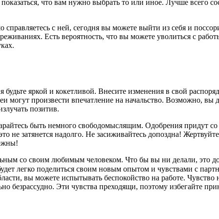
 показаться, что вам нужно выбрать то или иное. Лучше всего со
о справляетесь с ней, сегодня вы можете выйти из себя и поссо
иваниях. Есть вероятность, что вы можете уволиться с работы,
ках.
ня будьте яркой и кокетливой. Внесите изменения в свой распор
и могут произвести впечатление на начальство. Возможно, вы до
излучать позитив.
арайтесь быть немного свободомыслящим. Одобрения придут со 
но это не затянется надолго. Не засиживайтесь допоздна! Жертву
режны!
льным со своим любимым человеком. Что бы вы ни делали, это д
дет легко поделиться своим новым опытом и чувствами с парт
бласти, вы можете испытывать беспокойство на работе. Чувство н
льно безрассудно. Эти чувства преходящи, поэтому избегайте п