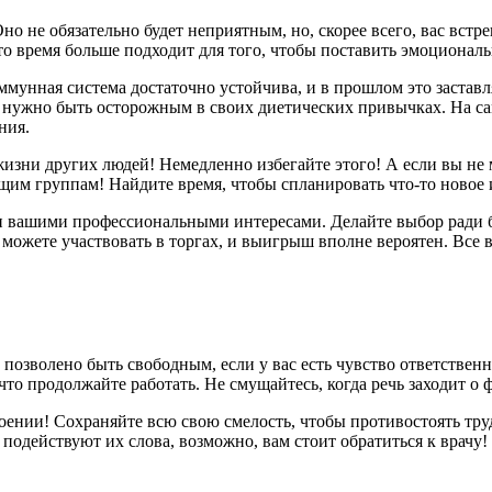
но не обязательно будет неприятным, но, скорее всего, вас вст
это время больше подходит для того, чтобы поставить эмоциона
иммунная система достаточно устойчива, и в прошлом это застав
 нужно быть осторожным в своих диетических привычках. На сам
ния.
изни других людей! Немедленно избегайте этого! А если вы не 
им группам! Найдите время, чтобы спланировать что-то новое и
 вашими профессиональными интересами. Делайте выбор ради бл
 можете участвовать в торгах, и выигрыш вполне вероятен. Все
позволено быть свободным, если у вас есть чувство ответствен
 что продолжайте работать. Не смущайтесь, когда речь заходит 
роении! Сохраняйте всю свою смелость, чтобы противостоять тру
 подействуют их слова, возможно, вам стоит обратиться к врач