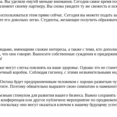
а. Вы уделяли ему/ей меньше внимания. Сегодня самое время по
лимент своему партнеру. Вы снова увидите ту же свежесть и ис
воспользоваться этим прямо сейчас. Сегодня вы можете подать 
ите его довольно легко. Студенты, желающие получить образова
юдьми, имеющими схожие интересы, а также с теми, кто дополн
о, что они говорят. Выносите собственные суждения и придержи
м!
е могут слегка повлиять на ваше здоровье. Однако это не стане
ичечный коробок. Соблюдая гигиену, с этими незначительными 
. Он/она будет предприимчивым человеком с хорошо развитым чу
 хотите. Поэтому обязательно выразите свою симпатию и намекнит
ьезным стимулом для развития вашего бизнеса. Важно сохранять
а конференция или другое публичное мероприятие по продвижен
 поскольку они могут оказаться ключом к вашему будущему успех