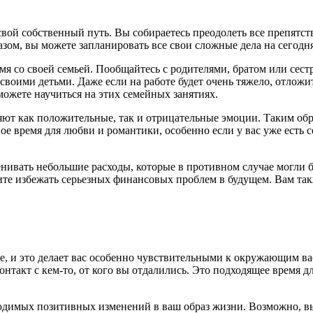
вой собственный путь. Вы собираетесь преодолеть все препятст
зом, вы можете запланировать все свои сложные дела на сегодня
емя со своей семьей. Пообщайтесь с родителями, братом или се
своими детьми. Даже если на работе будет очень тяжело, отложи
ожете научиться на этих семейных занятиях.
яют как положительные, так и отрицательные эмоции. Таким обр
е время для любви и романтики, особенно если у вас уже есть 
нивать небольшие расходы, которые в противном случае могли 
тите избежать серьезных финансовых проблем в будущем. Вам та
е, и это делает вас особенно чувствительными к окружающим в
такт с кем-то, от кого вы отдалились. Это подходящее время для
ходимых позитивных изменений в ваш образ жизни. Возможно, вы 