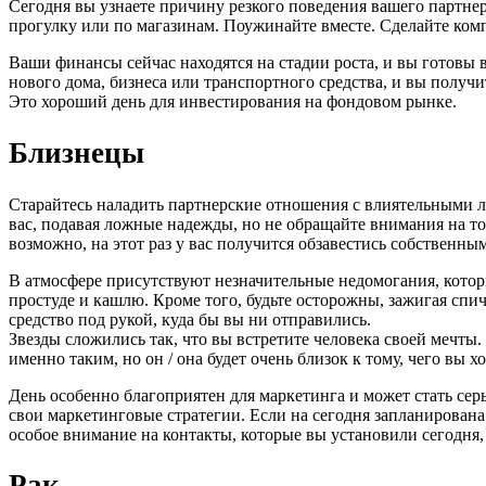
Сегодня вы узнаете причину резкого поведения вашего партнер
прогулку или по магазинам. Поужинайте вместе. Сделайте комп
Ваши финансы сейчас находятся на стадии роста, и вы готовы 
нового дома, бизнеса или транспортного средства, и вы получ
Это хороший день для инвестирования на фондовом рынке.
Близнецы
Старайтесь наладить партнерские отношения с влиятельными л
вас, подавая ложные надежды, но не обращайте внимания на т
возможно, на этот раз у вас получится обзавестись собственны
В атмосфере присутствуют незначительные недомогания, которы
простуде и кашлю. Кроме того, будьте осторожны, зажигая сп
средство под рукой, куда бы вы ни отправились.
Звезды сложились так, что вы встретите человека своей мечты
именно таким, но он / она будет очень близок к тому, чего вы
День особенно благоприятен для маркетинга и может стать сер
свои маркетинговые стратегии. Если на сегодня запланирован
особое внимание на контакты, которые вы установили сегодня,
Рак