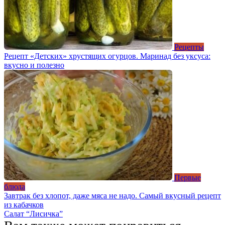
Рецепты
Рецепт «Детских» хрустящих огурцов. Маринад без уксуса:
вкусно и полезно
Первые
блюда
Завтрак без хлопот, даже мяса не надо. Самый вкусный рецепт
из кабачков
Салат “Лисичка”