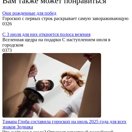
Вам также может понравиться
Они рожденные для побед
Гороскоп с первых строк раскрывает самую завораживающую
0
326
С 3 июля для них откроется полоса везения
Вселенная щедра на подарки С наступлением июля в
городском
0
373
Тамара Глоба составила гороскоп на июль 2025 года для всех
знаков Зодиака