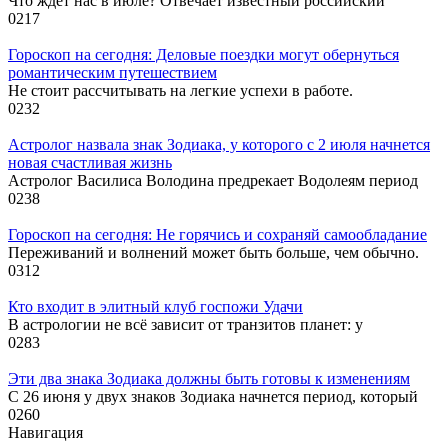
Что ждёт нас в июле? Отвечает известный российский
0
217
Гороскоп на сегодня: Деловые поездки могут обернуться
романтическим путешествием
Не стоит рассчитывать на легкие успехи в работе.
0
232
Астролог назвала знак Зодиака, у которого с 2 июля начнется
новая счастливая жизнь
Астролог Василиса Володина предрекает Водолеям период
0
238
Гороскоп на сегодня: Не горячись и сохраняй самообладание
Переживаний и волнений может быть больше, чем обычно.
0
312
Кто входит в элитный клуб госпожи Удачи
В астрологии не всё зависит от транзитов планет: у
0
283
Эти два знака Зодиака должны быть готовы к изменениям
С 26 июня у двух знаков Зодиака начнется период, который
0
260
Навигация