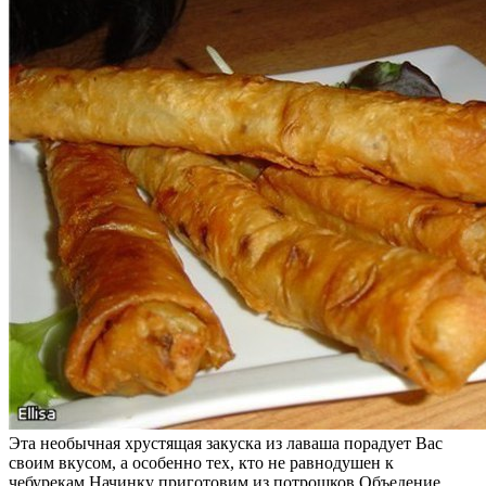
Эта необычная хрустящая закуска из лаваша порадует Вас
своим вкусом, а особенно тех, кто не равнодушен к
чебурекам.Начинку приготовим из потрошков.Объедение…