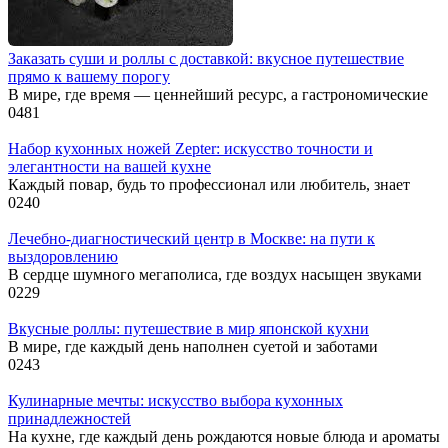
Заказать суши и роллы с доставкой: вкусное путешествие
прямо к вашему порогу
В мире, где время — ценнейший ресурс, а гастрономические
0
481
Набор кухонных ножей Zepter: искусство точности и
элегантности на вашей кухне
Каждый повар, будь то профессионал или любитель, знает
0
240
Лечебно-диагностический центр в Москве: на пути к
выздоровлению
В сердце шумного мегаполиса, где воздух насыщен звуками
0
229
Вкусные роллы: путешествие в мир японской кухни
В мире, где каждый день наполнен суетой и заботами
0
243
Кулинарные мечты: искусство выбора кухонных
принадлежностей
На кухне, где каждый день рождаются новые блюда и ароматы