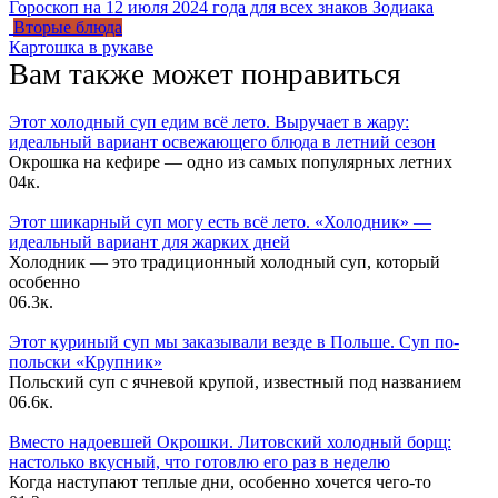
Гороскоп на 12 июля 2024 года для всех знаков Зодиака
Вторые блюда
Картошка в рукаве
Вам также может понравиться
Этот холодный суп едим всё лето. Выручает в жару:
идеальный вариант освежающего блюда в летний сезон
Окрошка на кефире — одно из самых популярных летних
0
4к.
Этот шикарный суп могу есть всё лето. «Холодник» —
идеальный вариант для жарких дней
Холодник — это традиционный холодный суп, который
особенно
0
6.3к.
Этот куриный суп мы заказывали везде в Польше. Суп по-
польски «Крупник»
Польский суп с ячневой крупой, известный под названием
0
6.6к.
Вместо надоевшей Окрошки. Литовский холодный борщ:
настолько вкусный, что готовлю его раз в неделю
Когда наступают теплые дни, особенно хочется чего-то