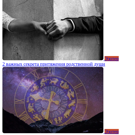
Эзотер
2 важных секрета притяжения родственной души
Эзотер