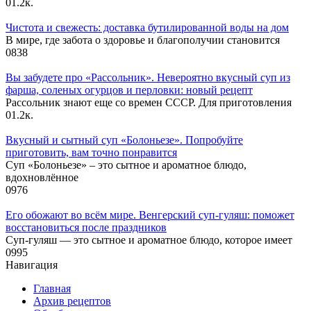
0
1.2к.
Чистота и свежесть: доставка бутилированной воды на дом
В мире, где забота о здоровье и благополучии становится
0
838
Вы забудете про «Рассольник». Невероятно вкусный суп из
фарша, соленых огурцов и перловки: новый рецепт
Рассольник знают еще со времен СССР. Для приготовления
0
1.2к.
Вкусный и сытный cуп «Болоньезе». Попробуйте
приготовить, вам точно понравится
Суп «Болоньезе» – это сытное и ароматное блюдо,
вдохновлённое
0
976
Его обожают во всём мире. Венгерский суп-гуляш: поможет
восстановиться после праздников
Суп-гуляш — это сытное и ароматное блюдо, которое имеет
0
995
Навигация
Главная
Архив рецептов