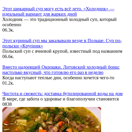
Этот шикарный суп могу есть всё лето. «Холодник» —
идеальный вариант для жарких дней
Холодник — это традиционный холодный суп, который
особенно
0
6.3к.
Этот куриный суп мы заказывали везде в Польше. Суп по-
польски «Крупник»
Польский суп с ячневой крупой, известный под названием
0
6.6к.
Вместо надоевшей Окрошки. Литовский холодный борщ:
настолько вкусный, что готовлю его раз в неделю
Когда наступают теплые дни, особенно хочется чего-то
0
1.2к.
Чистота и свежесть: доставка бутилированной воды на дом
В мире, где забота о здоровье и благополучии становится
0
838