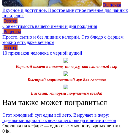
Выпечка
Вкусное и доступное. Простое минутное печенье для чайных
посиделок
Эзотер
Совместимость вашего имени и дня рождения
Рецепты
Просто, сытно и без лишних калорий. Это блюдо с фаршем
можно есть даже вечером
Эзотер
10 признаков человека с черной душой
Вареный омлет в пакете, по вкусу, как сливочный сыр
Быстрый маринованный лук для салатов
Бисквит, который получается всегда!
Вам также может понравиться
Этот холодный суп едим всё лето. Выручает в жару:
идеальный вариант освежающего блюда в летний сезон
Окрошка на кефире — одно из самых популярных летних
0
4к.