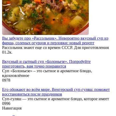
Вы забудете про «Рассольник». Невероятно вкусный суп из
фарша, соленых огурцов и перловки: новый рецепт
Рассольник знают еще со времен СССР. Для приготовления
0
1.2к.
Вкусный и сытный cуп «Болоньезе». Попробуйте
приготовить, вам точно понравится
Суп «Болоньезе» – это сытное и ароматное блюдо,
вдохновлённое
0
978
Его обожают во всём мире. Венгерский суп-гуляш: поможет
восстановиться после праздников
Суп-гуляш — это сытное и ароматное блюдо, которое имеет
0
996
Навигация