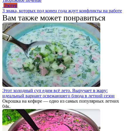
Творожное печенье
Эзотер
3 знака, которых под конец года ждут конфликты на работе
Вам также может понравиться
Этот холодный суп едим всё лето. Выручает в жару:
идеальный вариант освежающего блюда в летний сезон
Окрошка на кефире — одно из самых популярных летних
0
4к.