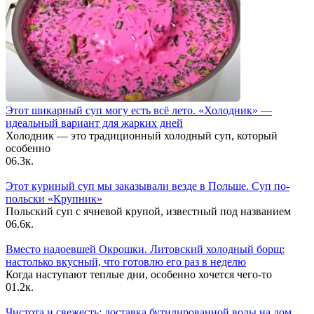
Этот шикарный суп могу есть всё лето. «Холодник» —
идеальный вариант для жарких дней
Холодник — это традиционный холодный суп, который
особенно
0
6.3к.
Этот куриный суп мы заказывали везде в Польше. Суп по-
польски «Крупник»
Польский суп с ячневой крупой, известный под названием
0
6.6к.
Вместо надоевшей Окрошки. Литовский холодный борщ:
настолько вкусный, что готовлю его раз в неделю
Когда наступают теплые дни, особенно хочется чего-то
0
1.2к.
Чистота и свежесть: доставка бутилированной воды на дом