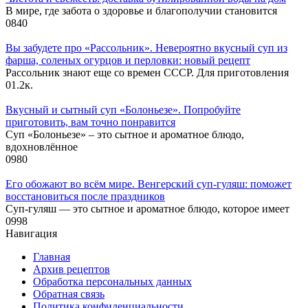
В мире, где забота о здоровье и благополучии становится
0
840
Вы забудете про «Рассольник». Невероятно вкусный суп из
фарша, соленых огурцов и перловки: новый рецепт
Рассольник знают еще со времен СССР. Для приготовления
0
1.2к.
Вкусный и сытный cуп «Болоньезе». Попробуйте
приготовить, вам точно понравится
Суп «Болоньезе» – это сытное и ароматное блюдо,
вдохновлённое
0
980
Его обожают во всём мире. Венгерский суп-гуляш: поможет
восстановиться после праздников
Суп-гуляш — это сытное и ароматное блюдо, которое имеет
0
998
Навигация
Главная
Архив рецептов
Обработка персональных данных
Обратная связь
Политика конфиденциальности