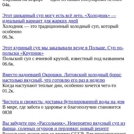
0
4к.
Этот шикарный суп могу есть всё лето. «Холодник» —
идеальный вариант для жарких дней
Холодник — это традиционный холодный суп, который
особенно
0
6.3к.
Этот куриный суп мы заказывали везде в Польше. Суп по-
польски «Крупник»
Польский суп с ячневой крупой, известный под названием
0
6.6к.
Вместо надоевшей Окрошки. Литовский холодный борщ:
настолько вкусный, что готовлю его раз в неделю
Когда наступают теплые дни, особенно хочется чего-то
0
1.2к.
Чистота и свежесть: доставка бутилированной воды на дом
В мире, где забота о здоровье и благополучии становится
0
838
Вы забудете про «Рассольник». Невероятно вкусный суп из
фарша, соленых огурцов и перловки: новый рецепт
Рассольник знают еще со времен СССР. Для приготовления