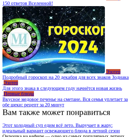
150 ответов Вселенной!
Эзотер
Подробный гороскоп на 20 декабря для всех знаков Зодиака
Эзотер
Для этого знака в следующем году начнётся новая жизнь
Первые блюда
Вкусное медовое печенье на сметане. Вся семья уплетает за
обе щеки: рецепт за 20 минут
Вам также может понравиться
Этот холодный суп едим всё лето. Выручает в жару:
идеальный вариант освежающего блюда в летний сезон
Окрошка на кефире — одно из самых популярных летних